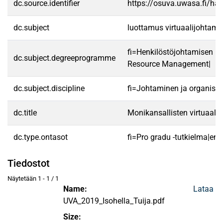
dc.source.identifier
https://osuva.uwasa.fi/h
dc.subject
luottamus virtuaalijohtamin
fi=Henkilöstöjohtamisen 
dc.subject.degreeprogramme
Resource Management|
dc.subject.discipline
fi=Johtaminen ja organisa
dc.title
Monikansallisten virtuaali
dc.type.ontasot
fi=Pro gradu -tutkielma|en
Tiedostot
Näytetään
1 - 1 / 1
Name:
Lataa
UVA_2019_Isohella_Tuija.pdf
Size: