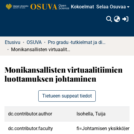
Kokoelmat
Selaa Osuvaa
(c
Etusivu
OSUVA
Pro gradu -tutkielmat ja diplomityöt
Monikansallisten virtuaalitiimien luottamuksen johtaminen
Monikansallisten virtuaalitiimien
luottamuksen johtaminen
Tietueen suppeat tiedot
dc.contributor.author
Isohella, Tuija
dc.contributor.faculty
fi=Johtamisen yksikkö|en