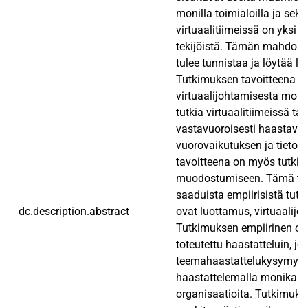
monilla toimialoilla ja se
virtuaalitiimeissä on yksi
tekijöistä. Tämän mahdollis
tulee tunnistaa ja löytää l
Tutkimuksen tavoitteena on
virtuaalijohtamisesta moni
tutkia virtuaalitiimeissä ta
vastavuoroisesti haastavat
vuorovaikutuksen ja tietot
tavoitteena on myös tutkia 
muodostumiseen. Tämä tutki
saaduista empiirisistä tut
dc.description.abstract
ovat luottamus, virtuaalijoh
Tutkimuksen empiirinen osa
toteutettu haastatteluin, jo
teemahaastattelukysymyksiä
haastattelemalla monikansall
organisaatioita. Tutkimuks