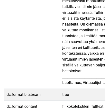
merkitsevästi monikansallis
tutkittavien tiimin jäsente
virtuaalitiimeissä. Tutki
erilaisista käytänteistä, j
haasteita. On olemassa konk
vaikuttaa monikansallisten
tunnistaa ja kehittää monik
näin saavuttaa yhä menesty
jäsenten eri kulttuuritaust
konteksteissa, vaikka eri ku
virtuaalitiimien jäsenten o
sisällä vaikuttavan paljon 
he toimivat.
__________________________
Luottamus, Virtuaalijohtam
dc.format.bitstream
true
dc.format.content
fi=kokoteksti|en=fulltext|