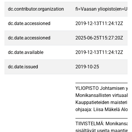
dc.contributor.organization
fi=Vaasan yliopisto|en=Uni
dc.date.accessioned
2019-12-13T11:24:12Z
dc.date.accessioned
2025-06-25T15:27:20Z
dc.date.available
2019-12-13T11:24:12Z
dc.date.issued
2019-10-25
__________________________
YLIOPISTO Johtamisen yksik
Monikansallisten virtuaali
Kauppatieteiden maisteri 
ohjaaja: Liisa Mäkelä Alo
___________________________
TIIVISTELMÄ: Monikansallise
sisältävät useita maantieteel