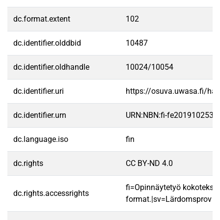
dc.format.extent
102
dc.identifier.olddbid
10487
dc.identifier.oldhandle
10024/10054
dc.identifier.uri
https://osuva.uwasa.fi/h
dc.identifier.urn
URN:NBN:fi-fe2019102534
dc.language.iso
fin
dc.rights
CC BY-ND 4.0
fi=Opinnäytetyö kokotekst
dc.rights.accessrights
format.|sv=Lärdomsprov till