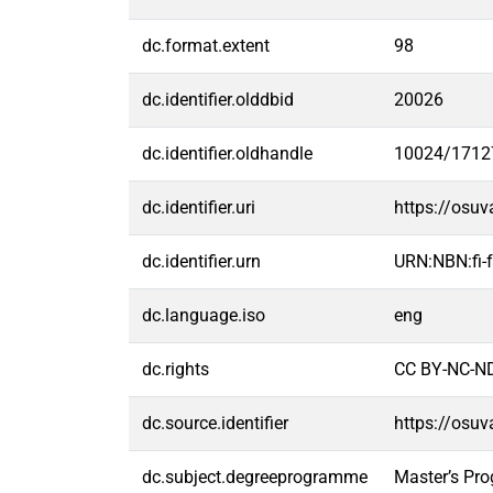
dc.format.extent
98
dc.identifier.olddbid
20026
dc.identifier.oldhandle
10024/1712
dc.identifier.uri
https://osu
dc.identifier.urn
URN:NBN:fi
dc.language.iso
eng
dc.rights
CC BY-NC-ND
dc.source.identifier
https://osu
dc.subject.degreeprogramme
Master’s Pr