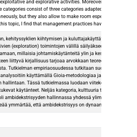
ploitative and explorative activities. Moreover, I find that ma
e categories consist of three categories adapted from Zimmermann
taneously, but they also allow to make room especially for explor
this topic, I find that management practices have a central role
n, kehityssyklien kiihtymisen ja kuluttajakäyttäytymisen muutos
vien (exploration) toimintojen välillä säilyäkseen kilpailukykyis
stamaan, millaisia johtamiskäytänteitä ylin ja keskijohto hyöd
syyteen liittyvä kirjallisuus tarjoaa arvokkaan teoreettisen vi
a. Tutkielman empiriaosuudessa tutkitaan suomalaista globaalei
alysoitiin käyttämällä Gioia-metodologiaa ja temaattista analyysi
ten hallintaan. Tässä tutkielmassa luodaan viitekehys, joka koo
 tukevat käytänteet. Neljäs kategoria, kulttuuria tukevat käytänt
 rooli ambidekstrisyyden hallinnassa yhdessä ylimmän johdon kan
keää ymmärtää, että ambidekstrisyys on dynaaminen kyvykkyys, 