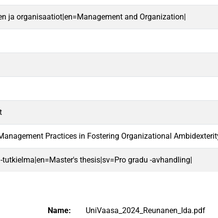
en ja organisaatiot|en=Management and Organization|
t
Management Practices in Fostering Organizational Ambidexteri
 -tutkielma|en=Master's thesis|sv=Pro gradu -avhandling|
Name:
UniVaasa_2024_Reunanen_Ida.pdf