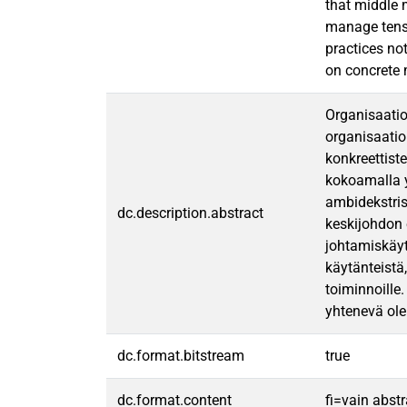
that middle 
manage tensi
practices not
on concrete 
Organisaatio
organisaatio
konkreettist
kokoamalla y
ambidekstris
dc.description.abstract
keskijohdon 
johtamiskäyt
käytänteistä,
toiminnoille
yhtenevä ole
dc.format.bitstream
true
dc.format.content
fi=vain abst