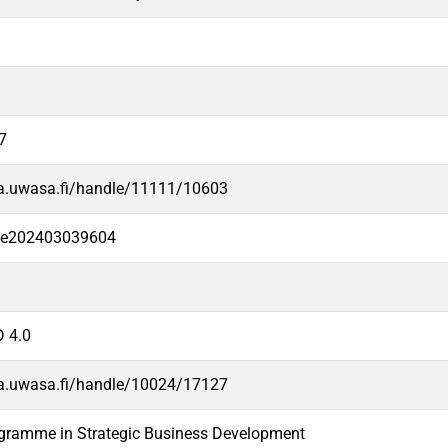
7
va.uwasa.fi/handle/11111/10603
-fe202403039604
 4.0
va.uwasa.fi/handle/10024/17127
ogramme in Strategic Business Development