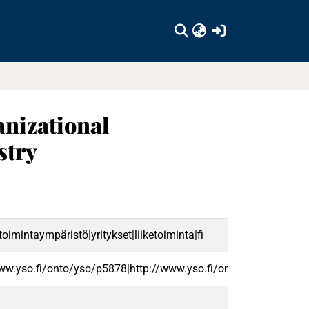
(current)
anizational
stry
imintaympäristö|yritykset|liiketoiminta|fi
www.yso.fi/onto/yso/p5878|http://www.yso.fi/onto/yso/p1634|h