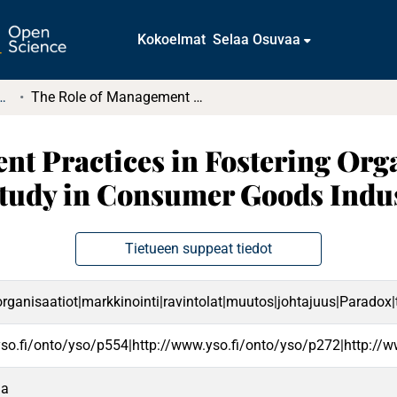
Kokoelmat
Selaa Osuvaa
tkielmat ja diplomityöt
The Role of Management Practices in Fostering Organizational Ambidexterity: Case Study in Consumer Goods Industry
t Practices in Fostering Org
Study in Consumer Goods Indu
Tietueen suppeat tiedot
rganisaatiot|markkinointi|ravintolat|muutos|johtajuus|Paradox|to
yso.fi/onto/yso/p554|http://www.yso.fi/onto/yso/p272|http://
da