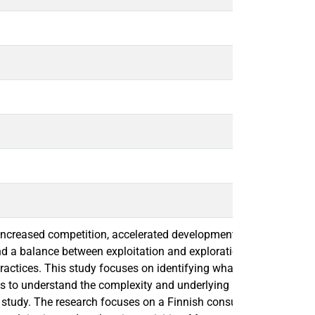
ncreased competition, accelerated development cycles, and chan
 a balance between exploitation and exploration to achieve and m
tices. This study focuses on identifying what types of manage
ns to understand the complexity and underlying ideological const
 study. The research focuses on a Finnish consumer goods compan