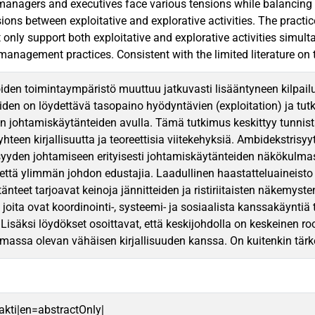
managers and executives face various tensions while balancing ex
ons between exploitative and explorative activities. The practic
 only support both exploitative and explorative activities simul
management practices. Consistent with the limited literature on 
iden toimintaympäristö muuttuu jatkuvasti lisääntyneen kilpailu
iden on löydettävä tasopaino hyödyntävien (exploitation) ja tutki
en johtamiskäytänteiden avulla. Tämä tutkimus keskittyy tunni
hteen kirjallisuutta ja teoreettisia viitekehyksiä. Ambidekstri
yyden johtamiseen erityisesti johtamiskäytänteiden näkökulmast
että ylimmän johdon edustajia. Laadullinen haastatteluaineisto an
änteet tarjoavat keinoja jännitteiden ja ristiriitaisten näkemys
 joita ovat koordinointi-, systeemi- ja sosiaalista kanssakäyntiä
. Lisäksi löydökset osoittavat, että keskijohdolla on keskeinen
massa olevan vähäisen kirjallisuuden kanssa. On kuitenkin tär
rakti|en=abstractOnly|