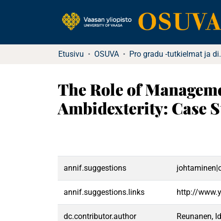
Etusivu
OSUVA
Pro gradu -tu
The Role of Managemen
Ambidexterity: Case 
annif.suggestions
johtaminen|o
annif.suggestions.links
http://www.
dc.contributor.author
Reunanen, I