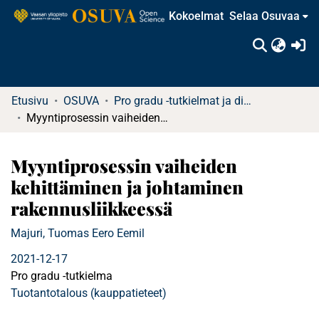
Kokoelmat
Selaa Osuvaa
(c
Etusivu
OSUVA
Pro gradu -tutkielmat ja diplomityöt
Myyntiprosessin vaiheiden kehittäminen ja johtaminen rakennusliikkeessä
Myyntiprosessin vaiheiden
kehittäminen ja johtaminen
rakennusliikkeessä
Majuri, Tuomas Eero Eemil
2021-12-17
Pro gradu -tutkielma
Tuotantotalous (kauppatieteet)