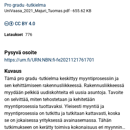
Pro gradu -tutkielma
UnIVaasa_2021_Majuri_Tuomas.pdf -
655.62 KB
CC BY 4.0
Lataukset
776
Pysyvä osoite
https://urn.fi/URN:NBN:fi-fe2021121761701
Kuvaus
Tämä pro gradu -tutkielma keskittyy myyntiprosessiin ja
sen kehittämiseen rakennusliikkeessä. Rakennusliikkeessä
myydään pelkkiä uudiskohteita eli uusia asuntoja. Tavoite
on selvittää, miten tehostetaan ja kehitetään
myyntiprosessia tuottavaksi. Yleisesti myyntiä ja
myyntiprosessia on tutkittu ja tutkitaan kattavasti, koska
se on jokaisessa yrityksessä avainasemassa. Tähän
tutkimukseen on kerätty toimiva kokonaisuus eri myynnin