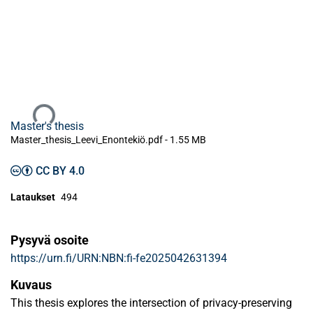
Ladataan...
Master's thesis
Master_thesis_Leevi_Enontekiö.pdf -
1.55 MB
CC BY 4.0
Lataukset
494
Pysyvä osoite
https://urn.fi/URN:NBN:fi-fe2025042631394
Kuvaus
This thesis explores the intersection of privacy-preserving