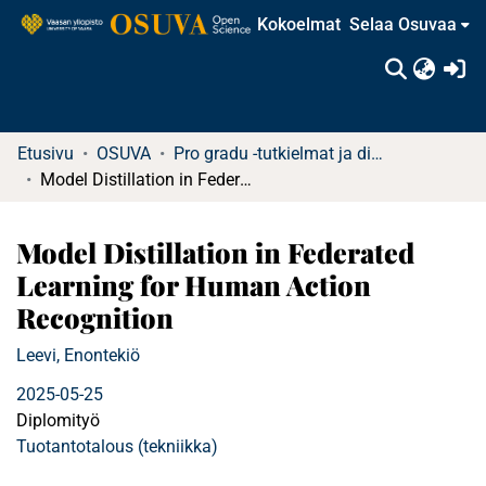
Kokoelmat
Selaa Osuvaa
(c
Etusivu
OSUVA
Pro gradu -tutkielmat ja diplomityöt
Model Distillation in Federated Learning for Human Action Recognition
Model Distillation in Federated
Learning for Human Action
Recognition
Leevi, Enontekiö
2025-05-25
Diplomityö
Tuotantotalous (tekniikka)