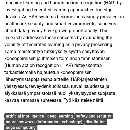
machine learning and human action recognition (HAR) by
investigating federated learning approaches for edge
devices. As HAR systems become increasingly prevalent in
healthcare, security, and smart environments, concerns
about data privacy have grown proportionally. This
research addresses these concerns by evaluating the
viability of federated learning as a privacy-preserving
alternative to traditional centralized training methods.
Tämä maisterintyö tutkii yksityisyyttä säilyttävän
koneoppimisen ja ihmisen toiminnan tunnistamisen
The study employs the CheckMATE (Checking Mutually
(Human action recognition - HAR) risteyskohtaa
Average Temporal Encapsulation) algorithm to distill video
tarkastelemalla hajautetun koneoppimisen
sequences into representative frames, transforming
lähestymistapoja reunalaitteille. HAR-järjestelmien
complex video classification into more manageable image
yleistyessä, terveydenhuollossa, turvallisuudessa ja
classification tasks suitable for resource-constrained edge
älykkäissä ympäristöissä huoli yksityisyyden suojasta
devices. Using the UCF101 and HMDB51 datasets as
kasvaa samassa suhteessa. Työ käsittelee näitä
benchmarks, we implement and compare three federated
huolenaiheita arvioimalla hajautetun koneoppimisen
Avainsanat
optimization strategies (FedAVG, FedProx, and FedYogi)
käyttökelpoisuutta yksityisyyttä säilyttävänä vaihtoehtona
artificial intelligence
deep learning
safety and security
against centralized training.
perinteiselle keskitetylle koneoppimiselle.
neural networks (information technology)
distillation
edge computing