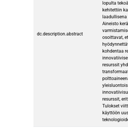
lopulta teko
kehitettiin k
laadullisena
Aineisto ker
varmistamise
dc.description.abstract
osoittavat, e
hyödynnettäv
kohdentaa re
innovatiivis
resurssit yh
transformaat
polttoaineen
yleisluontoi
innovatiivis
resurssit, e
Tulokset vii
käyttöön uus
teknologioid