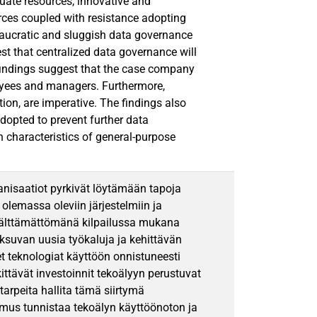
uate resources, innovative and
rces coupled with resistance adopting
reaucratic and sluggish data governance
est that centralized data governance will
 findings suggest that the case company
oyees and managers. Furthermore,
tion, are imperative. The findings also
dopted to prevent further data
n characteristics of general-purpose
ganisaatiot pyrkivät löytämään tapoja
 olemassa oleviin järjestelmiin ja
 välttämättömänä kilpailussa mukana
ksuvan uusia työkaluja ja kehittävän
t teknologiat käyttöön onnistuneesti
ttävät investoinnit tekoälyyn perustuvat
arpeita hallita tämä siirtymä
mus tunnistaa tekoälyn käyttöönoton ja