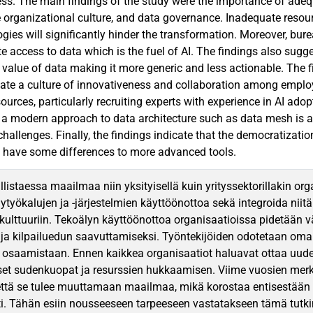
ss. The main findings of the study were the importance of adeq
e organizational culture, and data governance. Inadequate resou
gies will significantly hinder the transformation. Moreover, bu
te access to data which is the fuel of AI. The findings also sugg
 value of data making it more generic and less actionable. The
vate a culture of innovativeness and collaboration among empl
urces, particularly recruiting experts with experience in AI adop
 a modern approach to data architecture such as data mesh is a
hallenges. Finally, the findings indicate that the democratizatio
 have some differences to more advanced tools.
listaessa maailmaa niin yksityisellä kuin yrityssektorillakin or
lytyökalujen ja -järjestelmien käyttöönottoa sekä integroida niitä
kulttuuriin. Tekoälyn käyttöönottoa organisaatioissa pidetään
ja kilpailuedun saavuttamiseksi. Työntekijöiden odotetaan oma
 osaamistaan. Ennen kaikkea organisaatiot haluavat ottaa uude
iset sudenkuopat ja resurssien hukkaamisen. Viime vuosien merki
että se tulee muuttamaan maailmaa, mikä korostaa entisestään t
i. Tähän esiin nousseeseen tarpeeseen vastatakseen tämä tutki