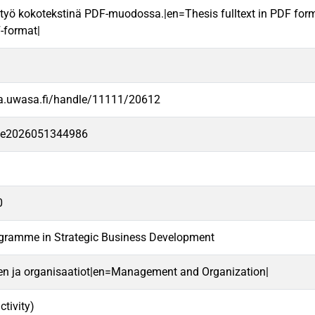
työ kokotekstinä PDF-muodossa.|en=Thesis fulltext in PDF for
F-format|
va.uwasa.fi/handle/11111/20612
-fe2026051344986
0
ogramme in Strategic Business Development
en ja organisaatiot|en=Management and Organization|
ctivity)