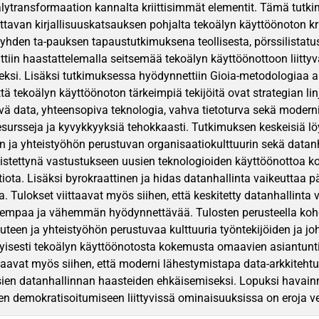
älytransformaation kannalta kriittisimmät elementit. Tämä tutki
attavan kirjallisuuskatsauksen pohjalta tekoälyn käyttöönoton krii
 yhden ta-pauksen tapaustutkimuksena teollisesta, pörssilistatu
ättiin haastattelemalla seitsemää tekoälyn käyttöönottoon liit
ksi. Lisäksi tutkimuksessa hyödynnettiin Gioia-metodologiaa a
ttä tekoälyn käyttöönoton tärkeimpiä tekijöitä ovat strategian lin
ä data, yhteensopiva teknologia, vahva tietoturva sekä moderni 
sursseja ja kyvykkyyksiä tehokkaasti. Tutkimuksen keskeisiä löyd
en ja yhteistyöhön perustuvan organisaatiokulttuurin sekä datan
distettynä vastustukseen uusien teknologioiden käyttöönottoa k
iota. Lisäksi byrokraattinen ja hidas datanhallinta vaikeuttaa p
a. Tulokset viittaavat myös siihen, että keskitetty datanhallinta
sempaa ja vähemmän hyödynnettävää. Tulosten perusteella kohde
uuteen ja yhteistyöhön perustuvaa kulttuuria työntekijöiden ja jo
rityisesti tekoälyn käyttöönotosta kokemusta omaavien asiantunti
ttaavat myös siihen, että moderni lähestymistapa data-arkkitehtuu
ien datanhallinnan haasteiden ehkäisemiseksi. Lopuksi havainnot
en demokratisoitumiseen liittyvissä ominaisuuksissa on eroja ve