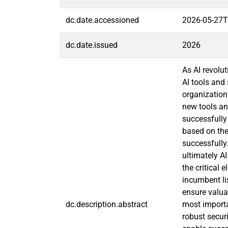
dc.date.accessioned
2026-05-27T
dc.date.issued
2026
As AI revolut
AI tools and
organization
new tools an
successfully
based on the
successfully
ultimately A
the critical 
incumbent li
ensure valua
dc.description.abstract
most importa
robust secur