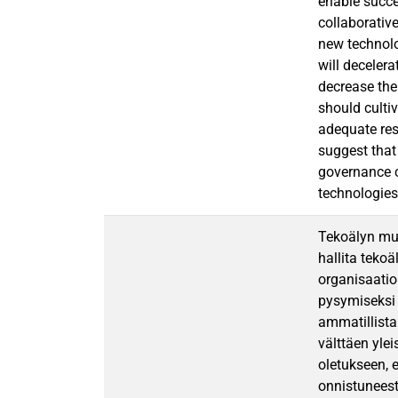
enable succe
collaborativ
new technolo
will decelera
decrease the
should culti
adequate reso
suggest that
governance c
technologies
Tekoälyn mul
hallita tekoä
organisaatio
pysymiseksi 
ammatillista
välttäen yle
oletukseen, 
onnistuneest