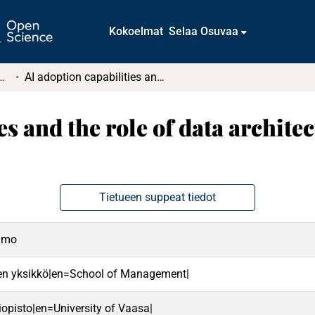
Kokoelmat
Selaa Osuvaa
tkielmat ja diplomityöt
AI adoption capabilities and the role of data architecture in AI transformation
s and the role of data architec
Tietueen suppeat tiedot
Simo
en yksikkö|en=School of Management|
iopisto|en=University of Vaasa|