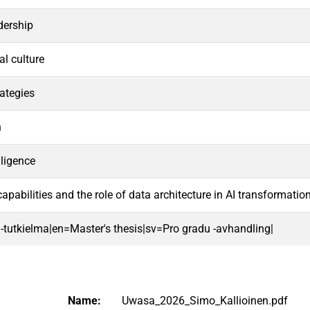
dership
al culture
rategies
n
elligence
apabilities and the role of data architecture in AI transformatio
 -tutkielma|en=Master's thesis|sv=Pro gradu -avhandling|
Name:
Uwasa_2026_Simo_Kallioinen.pdf