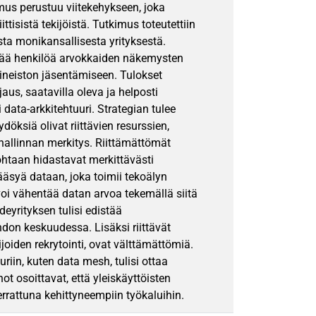
mus perustuu viitekehykseen, joka
ttisistä tekijöistä. Tutkimus toteutettiin
sta monikansallisesta yrityksestä.
tyvää henkilöä arvokkaiden näkemysten
ineiston jäsentämiseen. Tulokset
jaus, saatavilla oleva ja helposti
data-arkkitehtuuri. Strategian tulee
öksiä olivat riittävien resurssien,
hallinnan merkitys. Riittämättömät
ohtaan hidastavat merkittävästi
ääsyä dataan, joka toimii tekoälyn
 voi vähentää datan arvoa tekemällä siitä
yrityksen tulisi edistää
hdon keskuudessa. Lisäksi riittävät
joiden rekrytointi, ovat välttämättömiä.
riin, kuten data mesh, tulisi ottaa
 osoittavat, että yleiskäyttöisten
rrattuna kehittyneempiin työkaluihin.