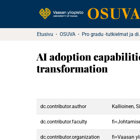
Etusivu
OSUVA
Pro gradu -tu
AI adoption capabilitie
transformation
dc.contributor.author
Kallioinen, 
dc.contributor.faculty
fi=Johtamis
dc.contributor.organization
fi=Vaasan yl