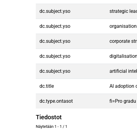
dc.subject.yso
strategic lea
dc.subject.yso
organisation
dc.subject.yso
corporate st
dc.subject.yso
digitalisatio
dc.subject.yso
artificial int
dc.title
AI adoption c
dc.type.ontasot
fi=Pro gradu
Tiedostot
Näytetään
1 - 1 / 1