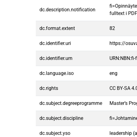
fi=Opinnäyte
dc.description.notification
fulltext i PD
dc.format.extent
82
dc.identifier.uri
https://osu
dc.identifier.urn
URN:NBN:fi
dc.language.iso
eng
dc.rights
CC BY-SA 4.
dc.subject.degreeprogramme
Master’s Pr
dc.subject.discipline
fi=Johtamin
dc.subject.yso
leadership (a