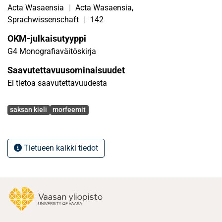
Acta Wasaensia
|
Acta Wasaensia,
Sprachwissenschaft
|
142
OKM-julkaisutyyppi
G4 Monografiaväitöskirja
Saavutettavuusominaisuudet
Ei tietoa saavutettavuudesta
Avainsanat
saksan kieli
morfeemit
Tietueen kaikki tiedot