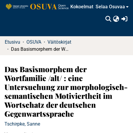
Kokoelmat
Selaa Osuvaa
(c
Etusivu
OSUVA
Väitöskirjat
Das Basismorphem der Wortfamilie /alt/ : eine Untersuchung zur morphologisch-semantischen Motiviertheit im Wortschatz der deutschen Gegenwartssprache
Das Basismorphem der
Wortfamilie /alt/ : eine
Untersuchung zur morphologisch-
semantischen Motiviertheit im
Wortschatz der deutschen
Gegenwartssprache
Tschirpke, Sanne