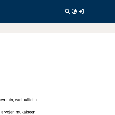
(current)
oihin, vastuullisiin
ja arvojen mukaiseen