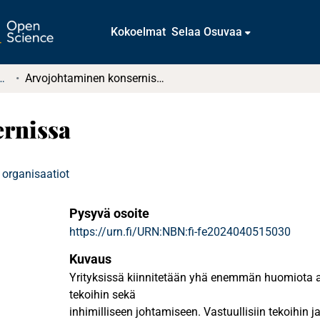
Kokoelmat
Selaa Osuvaa
tkielmat ja diplomityöt
Arvojohtaminen konsernissa
rnissa
 organisaatiot
Pysyvä osoite
https://urn.fi/URN:NBN:fi-fe2024040515030
Kuvaus
Yrityksissä kiinnitetään yhä enemmän huomiota arv
tekoihin sekä
inhimilliseen johtamiseen. Vastuullisiin tekoihin 