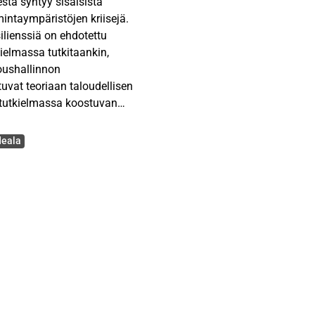
sta syntyy sisäisistä
mintaympäristöjen kriisejä.
silienssiä on ehdotettu
kielmassa tutkitaankin,
loushallinnon
uvat teoriaan taloudellisen
n tutkielmassa koostuvan
in yhteisön talouteen
deala
stellaan kriisiä yleisesti
injoja suhteessa
 teorialuvussa esitellään
kimustuloksia. Taloudellisen
ka kautta tutkielma
sena tutkimuksena, jonka
ealan organisaation
utta