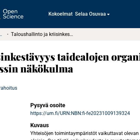
Kokoelmat
Selaa Osuvaa
tkielmat ja diplomityöt
Taloushallinto ja kriisinkestävyys taidealojen organisaatioissa : Taloudellisen resilienssin näkökulma
sinkestävyys taidealojen organi
nssin näkökulma
rahoitus
Pysyvä osoite
https://urn.fi/URN:NBN:fi-fe20231009139324
Kuvaus
Yhteisöjen toimintaympäristöt vaikuttavat oleva