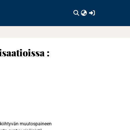
(current)
saatioissa :
n kiihtyvän muutospaineen