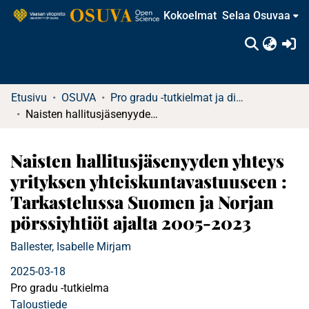
Kokoelmat
Selaa Osuvaa
(c
Etusivu
OSUVA
Pro gradu -tutkielmat ja diplomityöt
Naisten hallitusjäsenyyden yhteys yrityksen yhteiskuntavastuuseen : Tarkastelussa Suomen ja Norjan pörssiyhtiöt ajalta 2005-2023
Naisten hallitusjäsenyyden yhteys
yrityksen yhteiskuntavastuuseen :
Tarkastelussa Suomen ja Norjan
pörssiyhtiöt ajalta 2005-2023
Ballester, Isabelle Mirjam
2025-03-18
Pro gradu -tutkielma
Taloustiede