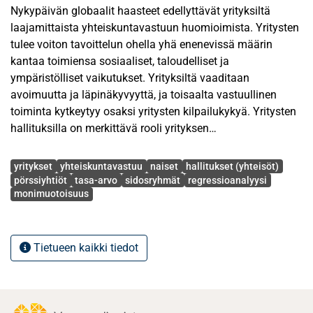
Nykypäivän globaalit haasteet edellyttävät yrityksiltä
laajamittaista yhteiskuntavastuun huomioimista. Yritysten
tulee voiton tavoittelun ohella yhä enenevissä määrin
kantaa toimiensa sosiaaliset, taloudelliset ja
ympäristölliset vaikutukset. Yrityksiltä vaaditaan
avoimuutta ja läpinäkyvyyttä, ja toisaalta vastuullinen
toiminta kytkeytyy osaksi yritysten kilpailukykyä. Yritysten
hallituksilla on merkittävä rooli yrityksen
yhteiskuntavastuun integroimisessa osaksi yrityksen
Avainsanat
strategiaa ja päätöksentekoa.
yritykset
yhteiskuntavastuu
naiset
hallitukset (yhteisöt)
pörssiyhtiöt
tasa-arvo
sidosryhmät
regressioanalyysi
monimuotoisuus
Hallituksen jäsenten ominaisuuksilla ja kokoonpanolla
katsotaan olevan olennainen vaikutus yrityksen
toimintaan. Naisten hallitusjäsenyys on noussut laajaan
keskusteluun, ja naisten määrää hallituksissa pyritään
Tietueen kaikki tiedot
kasvattamaan niin itsesääntelyn kuin lainsäädännön
keinoin. Naispuolisten hallituksen jäsenten katsotaan
huomioivan paremmin niin sidosryhmät kuin ympäröivä
yhteiskunta. Lisäksi naisten väitetään olevan