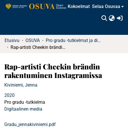
Kokoelmat
Selaa Osuvaa
(c
Etusivu
OSUVA
Pro gradu -tutkielmat ja diplomityöt
Rap-artisti Cheekin brändin rakentuminen Instagramissa
Rap-artisti Cheekin brändin
rakentuminen Instagramissa
Kiviniemi, Jenna
2020
Pro gradu -tutkielma
Digitaalinen media
Gradu_jennakiviniemi.pdf