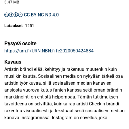
3.47 MB
CC BY-NC-ND 4.0
Lataukset
1251
Pysyvä osoite
https://urn.fi/URN:NBN:fi-fe2020050424884
Kuvaus
Artistin brändi elää, kehittyy ja rakentuu muutenkin kuin
musiikin kautta. Sosiaalinen media on nykyään tärkeä osa
artistin työnkuvaa, sillä sosiaalisen median kanavien
ansiosta vuorovaikutus fanien kanssa sekä oman brändin
markkinointi on entistä helpompaa. Tämän tutkimuksen
tavoitteena on selvittää, kuinka rap-artisti Cheekin brändi
rakentuu visuaalisesti ja tekstuaalisesti sosiaalisen median
kanava Instagramissa. Instagram on sovellus, joka
perustuu kuvien ja videoiden jakamiseen. Visuaalisuus on