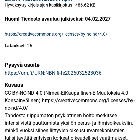
Ladataan...
Hyväksytty kirjoittajan käsikirjoitus
-
486.62 KB
Huom! Tiedosto avautuu julkiseksi: 04.02.2027
https://creativecommons.org/licenses/by-nc-nd/4.0/
Lataukset
26
Pysyvä osoite
https://urn.fi/URN:NBN:fi-fe2026032523036
Kuvaus
CC BY-NC-ND 4.0 (Nimeä-EiKaupallinen-EiMuutoksia 4.0
Kansainvälinen) https://creativecommons.org/licenses/by-
nc-nd/4.0/
Tahdosta riippumaton psykiatrinen hoito merkitsee
intensiivistä puuttumista yksilön perus- ja ihmisoikeuksiin,
minkä vuoksi siihen liittyvien oikeusturvamekanismien
tulisi täyttää erityisen korkeat oikeudelliset vaatimukset.