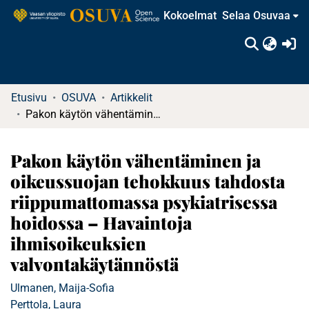
Kokoelmat
Selaa Osuvaa
(c
Etusivu
OSUVA
Artikkelit
Pakon käytön vähentäminen ja oikeussuojan tehokkuus tahdosta riippumattomassa psykiatrisessa hoidossa – Havaintoja ihmisoikeuksien valvontakäytännöstä
Pakon käytön vähentäminen ja
oikeussuojan tehokkuus tahdosta
riippumattomassa psykiatrisessa
hoidossa – Havaintoja
ihmisoikeuksien
valvontakäytännöstä
Ulmanen, Maija-Sofia
Perttola, Laura