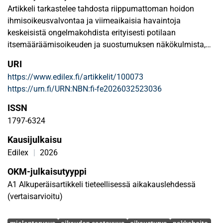
Artikkeli tarkastelee tahdosta riippumattoman hoidon
ihmisoikeusvalvontaa ja viimeaikaisia havaintoja
keskeisistä ongelmakohdista erityisesti potilaan
itsemääräämisoikeuden ja suostumuksen näkökulmista,
hyödyntäen YK:n ihmisoikeusindikaattorimallia. Euroopan
URI
ihmisoikeustuomioistuimen ratkaisun X v. Suomi (2012)
https://www.edilex.fi/artikkelit/100073
seurauksena Suomi velvoitettiin parantamaan
https://urn.fi/URN:NBN:fi-fe2026032523036
psykiatristen potilaiden pääsyä tehokkaisiin
oikeussuojakeinoihin. Uudistus toi potilaille oikeuden
ISSN
valittaa tahdonvastaisesta lääkinnästä hallinto-oikeuteen.
1797-6324
Kuitenkin uudistuksen käytännön vaikuttavuus on jäänyt
Kausijulkaisu
rajalliseksi: pakkolääkinnän aineelliset edellytykset
puuttuvat laista kokonaan, ja keskimäärin n. 85,6 %
Edilex
|
2026
hallinto-oikeuden käsittelemistä valituksista hylätään
OKM-julkaisutyyppi
valtakunnallisesti. Eduskunnan oikeusasiamiehen
A1 Alkuperäisartikkeli tieteellisessä aikakauslehdessä
valvontakäytäntö osoittaa, että potilaiden
(vertaisarvioitu)
hoidonaikaisessa oikeusturvassa on edelleen heikkoja
kohtia: ohjeistukset ja toimintakäytännöt vaihtelevat,
Avainsanat