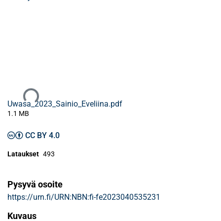
Ladataan...
Uwasa_2023_Sainio_Eveliina.pdf
1.1 MB
CC BY 4.0
Lataukset
493
Pysyvä osoite
https://urn.fi/URN:NBN:fi-fe2023040535231
Kuvaus