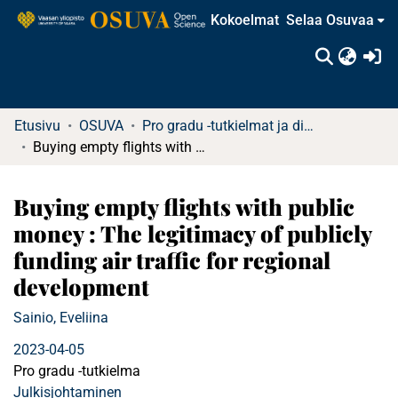
Kokoelmat
Selaa Osuvaa
(c
Etusivu
OSUVA
Pro gradu -tutkielmat ja diplomityöt
Buying empty flights with public money : The legitimacy of publicly funding air traffic for regional development
Buying empty flights with public
money : The legitimacy of publicly
funding air traffic for regional
development
Sainio, Eveliina
2023-04-05
Pro gradu -tutkielma
Julkisjohtaminen