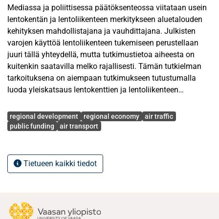
Mediassa ja poliittisessa päätöksenteossa viitataan usein
lentokentän ja lentoliikenteen merkitykseen aluetalouden
kehityksen mahdollistajana ja vauhdittajana. Julkisten
varojen käyttöä lentoliikenteen tukemiseen perustellaan
juuri tällä yhteydellä, mutta tutkimustietoa aiheesta on
kuitenkin saatavilla melko rajallisesti. Tämän tutkielman
tarkoituksena on aiempaan tutkimukseen tutustumalla
luoda yleiskatsaus lentokenttien ja lentoliikenteen
yhteydestä aluetalouden kehitykseen. Tutkielmassa
Avainsanat
keskitytään arvioimaan, voidaanko yhteyttä pitää riittävän
regional development
regional economy
air traffic
merkityksellisenä, jotta sillä voitaisiin oikeuttaa julkinen
public funding
air transport
tuki lentoliikenteen hyväksi. Tutkielma pyrkii tuottamaan
hyödyllistä tietoa aiheen jatkotutkimukselle, sekä
päätöksenteolle alueellisella, kansallisella ja
Tietueen kaikki tiedot
kansainvälisellä tasolla.
Aluetalouden kehitystä on tutkittu talousmaantieteen
näkökulmasta laajasti, ja tämän aiemman tutkimuksen
pohjalta muodostuu tämän tutkielman teoreettinen