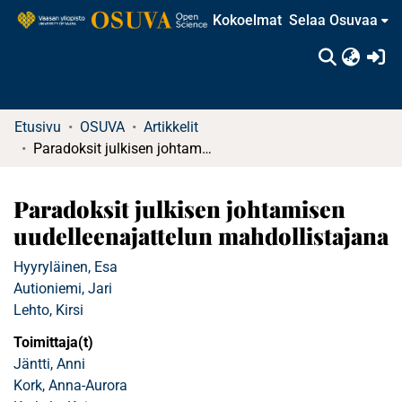
Kokoelmat
Selaa Osuvaa
(c
Etusivu
OSUVA
Artikkelit
Paradoksit julkisen johtamisen uudelleenajattelun mahdollistajana
Paradoksit julkisen johtamisen
uudelleenajattelun mahdollistajana
Hyyryläinen, Esa
Autioniemi, Jari
Lehto, Kirsi
Toimittaja(t)
Jäntti, Anni
Kork, Anna-Aurora