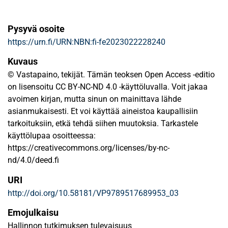
Pysyvä osoite
https://urn.fi/URN:NBN:fi-fe2023022228240
Kuvaus
© Vastapaino, tekijät. Tämän teoksen Open Access -editio
on lisensoitu CC BY-NC-ND 4.0 -käyttöluvalla. Voit jakaa
avoimen kirjan, mutta sinun on mainittava lähde
asianmukaisesti. Et voi käyttää aineistoa kaupallisiin
tarkoituksiin, etkä tehdä siihen muutoksia. Tarkastele
käyttölupaa osoitteessa:
https://creativecommons.org/licenses/by-nc-
nd/4.0/deed.fi
URI
http://doi.org/10.58181/VP9789517689953_03
Emojulkaisu
Hallinnon tutkimuksen tulevaisuus