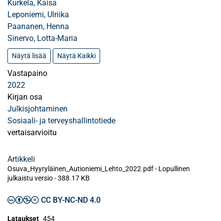
Kurkela, Kaisa
Leponiemi, Ulriika
Paananen, Henna
Sinervo, Lotta-Maria
Näytä lisää
Näytä Kaikki
Vastapaino
2022
Kirjan osa
Julkisjohtaminen
Sosiaali- ja terveyshallintotiede
vertaisarvioitu
Artikkeli
Osuva_Hyyryläinen_Autioniemi_Lehto_2022.pdf -
Lopullinen
julkaistu versio
-
388.17 KB
CC BY-NC-ND 4.0
Lataukset
454