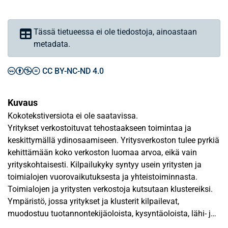
Tässä tietueessa ei ole tiedostoja, ainoastaan
metadata.
CC BY-NC-ND 4.0
Kuvaus
Kokotekstiversiota ei ole saatavissa.
Yritykset verkostoituvat tehostaakseen toimintaa ja
keskittymällä ydinosaamiseen. Yritysverkoston tulee pyrkiä
kehittämään koko verkoston luomaa arvoa, eikä vain
yrityskohtaisesti. Kilpailukyky syntyy usein yritysten ja
toimialojen vuorovaikutuksesta ja yhteistoiminnasta.
Toimialojen ja yritysten verkostoja kutsutaan klustereiksi.
Ympäristö, jossa yritykset ja klusterit kilpailevat,
muodostuu tuotannontekijäoloista, kysyntäoloista, lähi- ja
tukialoista sekä kilpailutilanteesta.