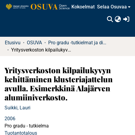
Kokoelmat
Selaa Osuvaa
(c
Etusivu
OSUVA
Pro gradu -tutkielmat ja diplomityöt
Yritysverkoston kilpailukyvyn kehittäminen klusteriajattelun avulla. Esimerkkinä Alajärven alumiiniverkosto.
Yritysverkoston kilpailukyvyn
kehittäminen klusteriajattelun
avulla. Esimerkkinä Alajärven
alumiiniverkosto.
Suikki, Lauri
2006
Pro gradu - tutkielma
Tuotantotalous