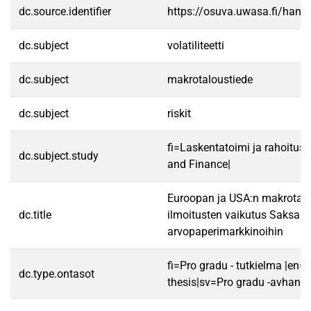
dc.source.identifier
https://osuva.uwasa.fi/han
dc.subject
volatiliteetti
dc.subject
makrotaloustiede
dc.subject
riskit
fi=Laskentatoimi ja rahoitus
dc.subject.study
and Finance|
Euroopan ja USA:n makrotalo
dc.title
ilmoitusten vaikutus Saksan 
arvopaperimarkkinoihin
fi=Pro gradu - tutkielma |en=
dc.type.ontasot
thesis|sv=Pro gradu -avhandl