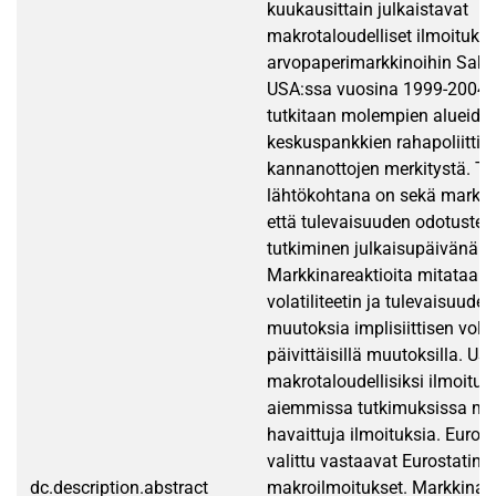
kuukausittain julkaistavat
makrotaloudelliset ilmoitukse
arvopaperimarkkinoihin Saks
USA:ssa vuosina 1999-2004. 
tutkitaan molempien alueide
keskuspankkien rahapoliittis
kannanottojen merkitystä. T
lähtökohtana on sekä markki
että tulevaisuuden odotuste
tutkiminen julkaisupäivänä.
Markkinareaktioita mitataan h
volatiliteetin ja tulevaisuude
muutoksia implisiittisen volati
päivittäisillä muutoksilla. US
makrotaloudellisiksi ilmoituks
aiemmissa tutkimuksissa mer
havaittuja ilmoituksia. Euroo
valittu vastaavat Eurostatin 
dc.description.abstract
makroilmoitukset. Markkinare