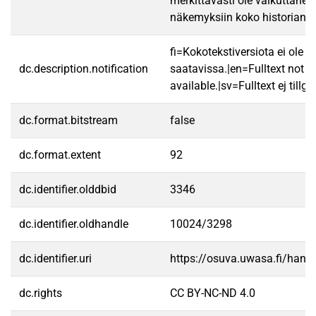
merkittävästi ole vaikuttaneet 
näkemyksiin koko historiansa
fi=Kokotekstiversiota ei ole
dc.description.notification
saatavissa.|en=Fulltext not
available.|sv=Fulltext ej tillgä
dc.format.bitstream
false
dc.format.extent
92
dc.identifier.olddbid
3346
dc.identifier.oldhandle
10024/3298
dc.identifier.uri
https://osuva.uwasa.fi/han
dc.rights
CC BY-NC-ND 4.0