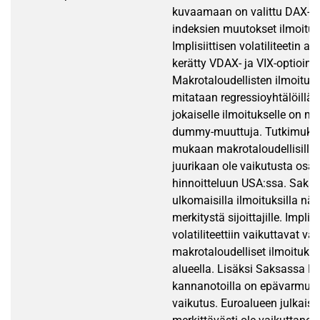
kuvaamaan on valittu DAX- j
indeksien muutokset ilmoitu
Implisiittisen volatiliteetin ai
kerätty VDAX- ja VIX-optioind
Makrotaloudellisten ilmoitus
mitataan regressioyhtälöillä,
jokaiselle ilmoitukselle on m
dummy-muuttuja. Tutkimukse
mukaan makrotaloudellisilla i
juurikaan ole vaikutusta osa
hinnoitteluun USA:ssa. Saksa
ulkomaisilla ilmoituksilla näy
merkitystä sijoittajille. Implisi
volatiliteettiin vaikuttavat va
makrotaloudelliset ilmoituks
alueella. Lisäksi Saksassa E
kannanotoilla on epävarmuut
vaikutus. Euroalueen julkaisu