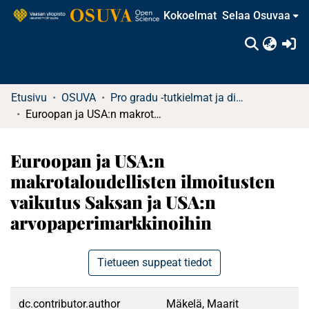
Kokoelmat
Selaa Osuvaa
(c
Etusivu
OSUVA
Pro gradu -tutkielmat ja diplomityöt
Euroopan ja USA:n makrotaloudellisten ilmoitusten vaikutus Saksan ja USA:n arvopaperimarkkinoihin
Euroopan ja USA:n
makrotaloudellisten ilmoitusten
vaikutus Saksan ja USA:n
arvopaperimarkkinoihin
Tietueen suppeat tiedot
dc.contributor.author
Mäkelä, Maarit