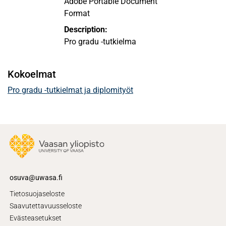
Adobe Portable Document
Format
Description:
Pro gradu -tutkielma
Kokoelmat
Pro gradu -tutkielmat ja diplomityöt
osuva@uwasa.fi
Tietosuojaseloste
Saavutettavuusseloste
Evästeasetukset