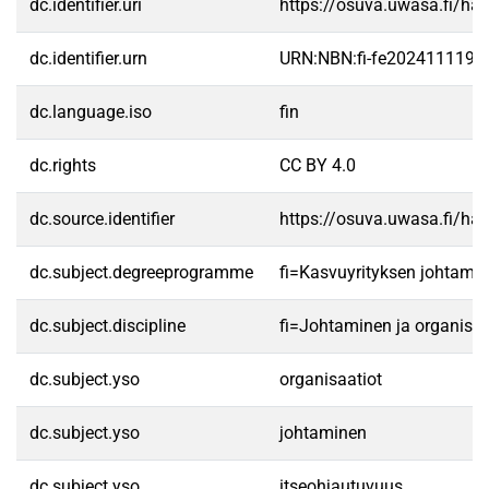
dc.identifier.uri
https://osuva.uwasa.fi/h
dc.identifier.urn
URN:NBN:fi-fe2024111190
dc.language.iso
fin
dc.rights
CC BY 4.0
dc.source.identifier
https://osuva.uwasa.fi/h
dc.subject.degreeprogramme
fi=Kasvuyrityksen johtam
dc.subject.discipline
fi=Johtaminen ja organisa
dc.subject.yso
organisaatiot
dc.subject.yso
johtaminen
dc.subject.yso
itseohjautuvuus