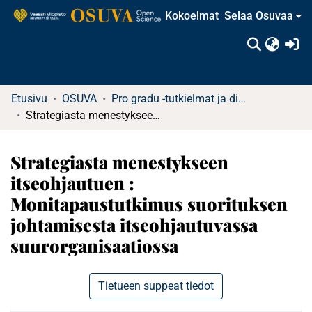
Kokoelmat
Selaa Osuvaa
(c
Etusivu
OSUVA
Pro gradu -tutkielmat ja diplomityöt
Strategiasta menestykseen itseohjautuen : Monitapaustutkimus suorituksen johtamisesta itseohjautuvassa suurorganisaatiossa
Strategiasta menestykseen
itseohjautuen :
Monitapaustutkimus suorituksen
johtamisesta itseohjautuvassa
suurorganisaatiossa
Tietueen suppeat tiedot