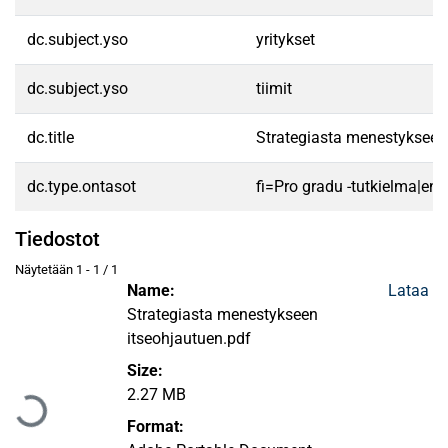
dc.subject.yso
yritykset
dc.subject.yso
tiimit
dc.title
Strategiasta menestykseen
dc.type.ontasot
fi=Pro gradu -tutkielma|en
Tiedostot
Näytetään
1 - 1 / 1
Name:
Lataa
Strategiasta menestykseen
itseohjautuen.pdf
Ladataan...
Size:
2.27 MB
Format: