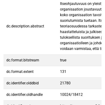
Itseohjautuvuus on yleisty
organisaation joustavuutta
koko organisaation tavoitte
suoriutumista tuetaan. Its
dc.description.abstract
teoriaosuudessa tarkastell
haastatteluista ja julkise
tuloksellista suorituksen j
organisaatiolleen ja johdet
voidaan varmistaa, että tii
dc.format.bitstream
true
dc.format.extent
131
dc.identifier.olddbid
21780
dc.identifier.oldhandle
10024/18412