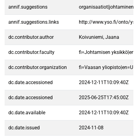
annif.suggestions
organisaatiot|johtaminen|it
annif.suggestions.links
http://www.yso.fi/onto/ys
dc.contributor.author
Koivuniemi, Jaana
dc.contributor.faculty
fi=Johtamisen yksikkö|en
dc.contributor.organization
fi=Vaasan yliopisto|en=Uni
dc.date.accessioned
2024-12-11T10:09:40Z
dc.date.accessioned
2025-06-25T17:45:00Z
dc.date.available
2024-12-11T10:09:40Z
dc.date.issued
2024-11-08