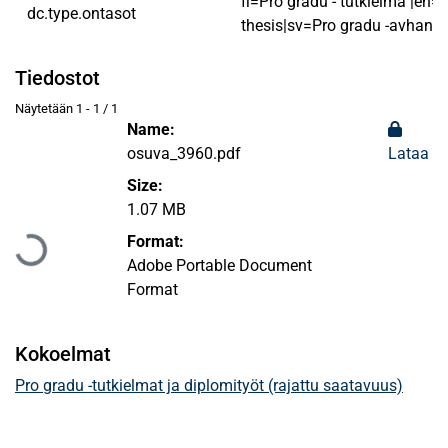
fi=Pro gradu - tutkielma |en=
dc.type.ontasot
thesis|sv=Pro gradu -avhandl
Tiedostot
Näytetään
1 - 1 / 1
Name:
osuva_3960.pdf
Lataa
Size:
Ladataan...
1.07 MB
Format:
Adobe Portable Document
Format
Kokoelmat
Pro gradu -tutkielmat ja diplomityöt (rajattu saatavuus)