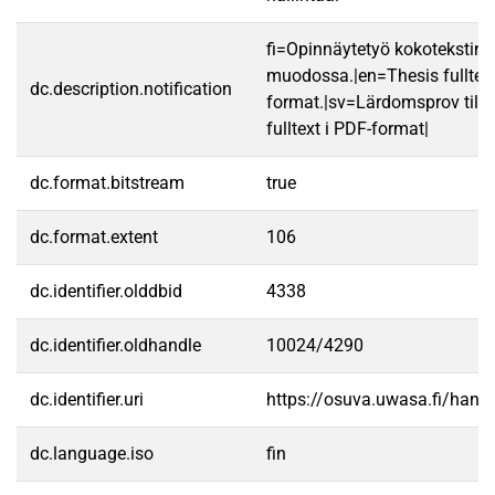
fi=Opinnäytetyö kokotekstin
muodossa.|en=Thesis fulltex
dc.description.notification
format.|sv=Lärdomsprov till
fulltext i PDF-format|
dc.format.bitstream
true
dc.format.extent
106
dc.identifier.olddbid
4338
dc.identifier.oldhandle
10024/4290
dc.identifier.uri
https://osuva.uwasa.fi/han
dc.language.iso
fin