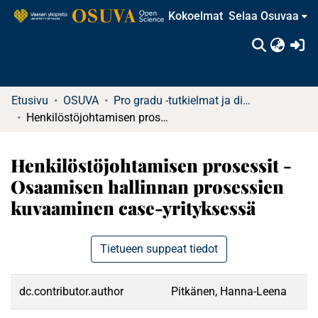
Kokoelmat
Selaa Osuvaa
(c
Etusivu
OSUVA
Pro gradu -tutkielmat ja diplomityöt (rajattu saatavuus)
Henkilöstöjohtamisen prosessit - Osaamisen hallinnan prosessien kuvaaminen case-yrityksessä
Henkilöstöjohtamisen prosessit -
Osaamisen hallinnan prosessien
kuvaaminen case-yrityksessä
Tietueen suppeat tiedot
dc.contributor.author
Pitkänen, Hanna-Leena