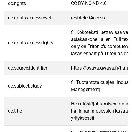
dc.rights
CC BY-NC-ND 4.0
dc.rights.accesslevel
restrictedAccess
fi=Kokoteksti luettavissa vain
asiakaskoneilla.|en=Full text
dc.rights.accessrights
only on Tritonia's computers.
läsas enbart på Tritonias dato
dc.source.identifier
https://osuva.uwasa.fi/han
fi=Tuotantotalous|en=Industr
dc.subject.study
Management|
Henkilöstöjohtamisen proses
dc.title
hallinnan prosessien kuvaam
yrityksessä