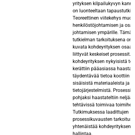
yrityksen kilpailukyvyn kanna
on luonteeltaan tapaustutkim
Teoreettinen viitekehys muo
henkilöstöjohtamisen ja osa
johtamisen ympärille. Tämän
tutkielman tarkoituksena on t
kuvata kohdeyrityksen osaam
liittyvät keskeiset prosessit. 
kohdeyrityksen nykyisistä to
kerättiin pääasiassa haastatt
täydentävää tietoa koottiin m
sisäisistä materiaaleista ja
tietojärjestelmistä. Prosessi
pohjaksi haastateltiin neljää y
tehtävissä toimivaa toimihen
Tutkimuksessa laadittujen
prosessikuvausten tarkoitus o
yhtenäistää kohdeyrityksen 
hallintaa.