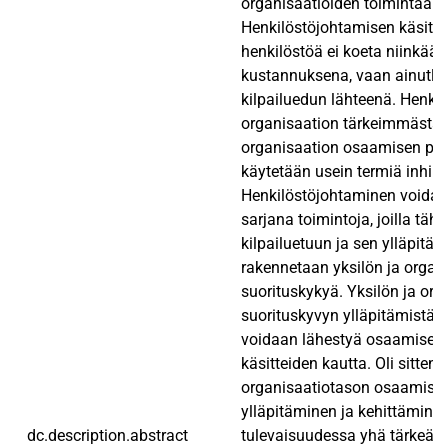
organisaatioiden toimintaa ka
Henkilöstöjohtamisen käsitte
henkilöstöä ei koeta niinkään
kustannuksena, vaan ainutla
kilpailuedun lähteenä. Henkil
organisaation tärkeimmästä r
organisaation osaamisen per
käytetään usein termiä inhim
Henkilöstöjohtaminen voida
sarjana toimintoja, joilla täh
kilpailuetuun ja sen ylläpitä
rakennetaan yksilön ja organ
suorituskykyä. Yksilön ja org
suorituskyvyn ylläpitämistä j
voidaan lähestyä osaamisen 
käsitteiden kautta. Oli sitten 
organisaatiotason osaamises
ylläpitäminen ja kehittämine
dc.description.abstract
tulevaisuudessa yhä tärkeäm