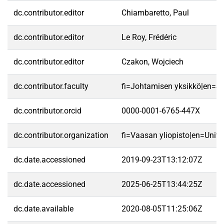
dc.contributor.editor
Chiambaretto, Paul
dc.contributor.editor
Le Roy, Frédéric
dc.contributor.editor
Czakon, Wojciech
dc.contributor.faculty
fi=Johtamisen yksikkö|en=S
dc.contributor.orcid
0000-0001-6765-447X
dc.contributor.organization
fi=Vaasan yliopisto|en=Unive
dc.date.accessioned
2019-09-23T13:12:07Z
dc.date.accessioned
2025-06-25T13:44:25Z
dc.date.available
2020-08-05T11:25:06Z