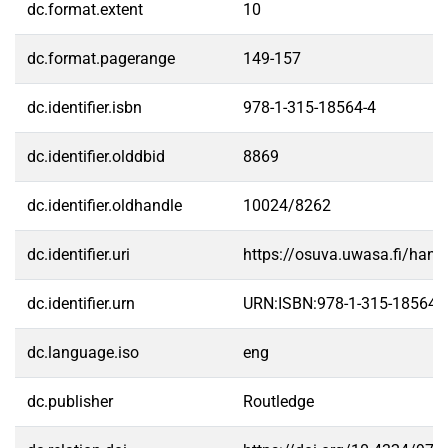
dc.format.extent
10
dc.format.pagerange
149-157
dc.identifier.isbn
978-1-315-18564-4
dc.identifier.olddbid
8869
dc.identifier.oldhandle
10024/8262
dc.identifier.uri
https://osuva.uwasa.fi/han
dc.identifier.urn
URN:ISBN:978-1-315-18564-
dc.language.iso
eng
dc.publisher
Routledge