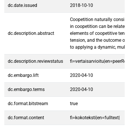
dc.date.issued
2018-10-10
Coopetition naturally consis
in coopetition can be related
dc.description.abstract
elements of coopetitive tens
tension, and the outcome of t
to applying a dynamic, multil
dc.description.reviewstatus
fi=vertaisarvioitu|en=peerRe
dc.embargo.lift
2020-04-10
dc.embargo.terms
2020-04-10
dc.format.bitstream
true
dc.format.content
fi=kokoteksti|en=fulltext|