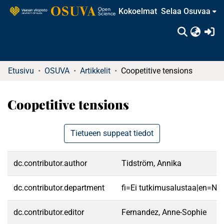
Kokoelmat
Selaa Osuvaa
(c
Etusivu
OSUVA
Artikkelit
Coopetitive tensions
Coopetitive tensions
Tietueen suppeat tiedot
dc.contributor.author
Tidström, Annika
dc.contributor.department
fi=Ei tutkimusalustaa|en=No 
dc.contributor.editor
Fernandez, Anne-Sophie