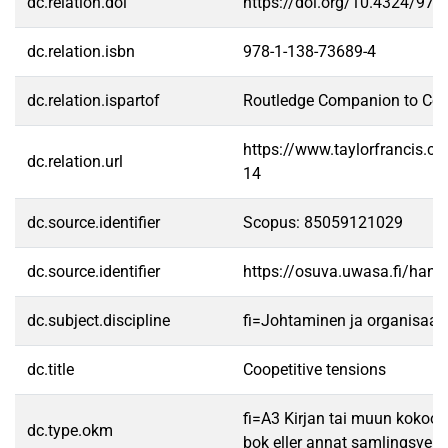
dc.relation.doi
https://doi.org/10.4324/97
dc.relation.isbn
978-1-138-73689-4
dc.relation.ispartof
Routledge Companion to Coop
https://www.taylorfrancis
dc.relation.url
14
dc.source.identifier
Scopus: 85059121029
dc.source.identifier
https://osuva.uwasa.fi/han
dc.subject.discipline
fi=Johtaminen ja organisaa
dc.title
Coopetitive tensions
fi=A3 Kirjan tai muun kokoo
dc.type.okm
bok eller annat samlingsverk