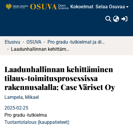
Kokoelmat
Selaa Osuvaa
(c
Etusivu
OSUVA
Pro gradu -tutkielmat ja diplomityöt (rajattu saatavuus)
Laadunhallinnan kehittäminen tilaus-toimitusprosessissa rakennusalalla; Case Väriset Oy
Laadunhallinnan kehittäminen
tilaus-toimitusprosessissa
rakennusalalla; Case Väriset Oy
Lampela, Mikael
2025-02-25
Pro gradu -tutkielma
Tuotantotalous (kauppatieteet)