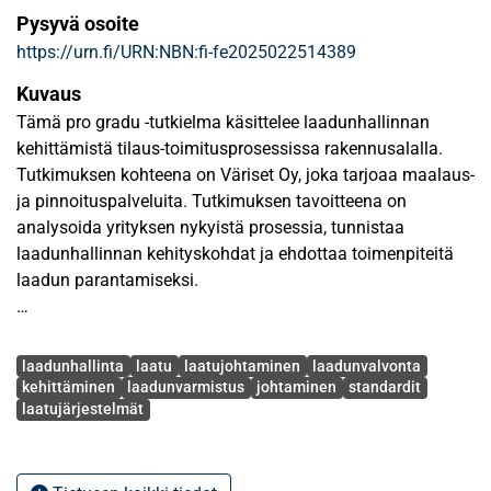
Pysyvä osoite
https://urn.fi/URN:NBN:fi-fe2025022514389
Kuvaus
Tämä pro gradu -tutkielma käsittelee laadunhallinnan
kehittämistä tilaus-toimitusprosessissa rakennusalalla.
Tutkimuksen kohteena on Väriset Oy, joka tarjoaa maalaus-
ja pinnoituspalveluita. Tutkimuksen tavoitteena on
analysoida yrityksen nykyistä prosessia, tunnistaa
laadunhallinnan kehityskohdat ja ehdottaa toimenpiteitä
laadun parantamiseksi.
Tutkimuksen teoreettinen viitekehys kattaa
Avainsanat
laadunhallinnan keskeiset periaatteet ja mallit, kuten Total
laadunhallinta
laatu
laatujohtaminen
laadunvalvonta
Quality Managementin (TQM), Lean-ajattelun, Six Sigman
kehittäminen
laadunvarmistus
johtaminen
standardit
laatujärjestelmät
sekä ISO 9000 -standardit. Lisäksi käsitellään laadun ja
asiakastyytyväisyyden välistä yhteyttä sekä laadun
mittausmenetelmiä rakennusalalla.