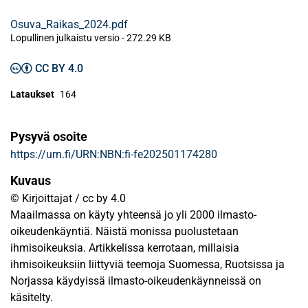
Osuva_Raikas_2024.pdf
Lopullinen julkaistu versio
-
272.29 KB
CC BY 4.0
Lataukset
164
Pysyvä osoite
https://urn.fi/URN:NBN:fi-fe202501174280
Kuvaus
© Kirjoittajat / cc by 4.0
Maailmassa on käyty yhteensä jo yli 2000 ilmasto-
oikeudenkäyntiä. Näistä monissa puolustetaan
ihmisoikeuksia. Artikkelissa kerrotaan, millaisia
ihmisoikeuksiin liittyviä teemoja Suomessa, Ruotsissa ja
Norjassa käydyissä ilmasto-oikeudenkäynneissä on
käsitelty.