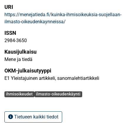
URI
https://menejatieda.fi/kuinka-ihmisoikeuksia-suojellaan-
ilmasto-oikeudenkaynneissa/
ISSN
2984-3650
Kausijulkaisu
Mene ja tiedä
OKM-julkaisutyyppi
E1 Yleistajuinen artikkeli, sanomalehtiartikkeli
Avainsanat
ihmisoikeudet
ilmasto-oikeudenkäynti
Tietueen kaikki tiedot