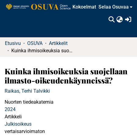
Kokoelmat
Selaa Osuvaa
(c
Etusivu
OSUVA
Artikkelit
Kuinka ihmisoikeuksia suojellaan ilmasto-oikeudenkäynneissä?
Kuinka ihmisoikeuksia suojellaan
ilmasto-oikeudenkäynneissä?
Raikas, Terhi Talvikki
Nuorten tiedeakatemia
2024
Artikkeli
Julkisoikeus
vertaisarvioimaton