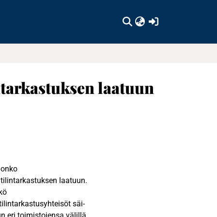
(current)
ntarkastuksen laatuun
, onko
 tilintarkastuksen laatuun.
kö
tilintarkastusyhteisöt säi-
eri toimistojensa välillä.