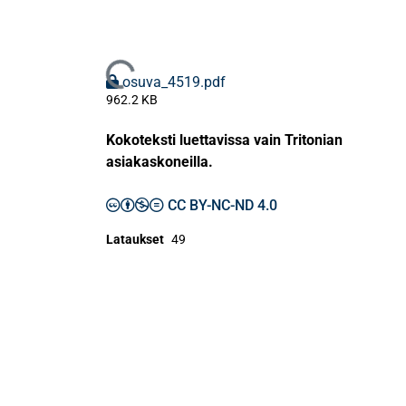
Ladataan...
osuva_4519.pdf
962.2 KB
Kokoteksti luettavissa vain Tritonian
asiakaskoneilla.
CC BY-NC-ND 4.0
Lataukset
49