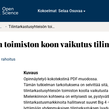
Kokoelmat
Selaa Osuvaa
t ja diplomityöt (rajattu saatavuus)
Tilintarkastusyhteisön toimiston koon vaikutus tilintarkastuksen laatuun
n toimiston koon vaikutus tili
 rahoitus
Kuvaus
Opinnäytetyö kokotekstinä PDF-muodossa.
Tämän tutkielman tarkoituksena on selvittää sitä
tilintarkastusyhteisön toimiston koolla vaikutusta
Mielenkiinnon kohteena on erityisesti se, pystyvät
tilintarkastusmarkkinoita hallitsevat suuret Big 4 -
lyttämään yhdenmukaisen tilintarkastuksen laadun 