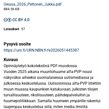
Uwasa_2026_Peltonen_Jukka.pdf
884.56 KB
CC BY 4.0
Lataukset
57
Pysyvä osoite
https://urn.fi/URN:NBN:fi-fe2026051445387
Kuvaus
Opinnäytetyö kokotekstinä PDF-muodossa.
Vuoden 2025 aikana muuntohuume alfa-PVP nousi
näkyväksi aiheeksi suomalaisessa uutismediassa ja
julkisessa keskustelussa. Uutisoinnissa alfa-PVP liitettiin
muun muassa kaupunkien katukuvaan, julkisten tilojen
turvallisuuteen, rikollisuuteen, päihdepalveluihin ja
huumepolitiikkaan. Samalla huumeen ympärille rakentui
laajempaa keskustelua siitä, miten media ilmiötä