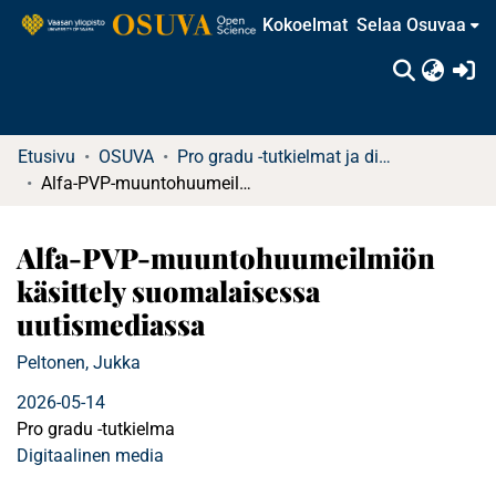
Kokoelmat
Selaa Osuvaa
(c
Etusivu
OSUVA
Pro gradu -tutkielmat ja diplomityöt
Alfa-PVP-muuntohuumeilmiön käsittely suomalaisessa uutismediassa
Alfa-PVP-muuntohuumeilmiön
käsittely suomalaisessa
uutismediassa
Peltonen, Jukka
2026-05-14
Pro gradu -tutkielma
Digitaalinen media