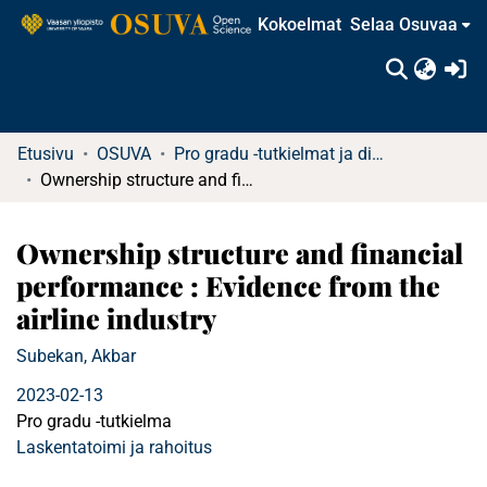
Kokoelmat
Selaa Osuvaa
(c
Etusivu
OSUVA
Pro gradu -tutkielmat ja diplomityöt
Ownership structure and financial performance : Evidence from the airline industry
Ownership structure and financial
performance : Evidence from the
airline industry
Subekan, Akbar
2023-02-13
Pro gradu -tutkielma
Laskentatoimi ja rahoitus