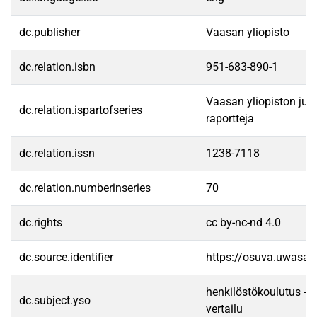
dc.publisher
Vaasan yliopisto
dc.relation.isbn
951-683-890-1
Vaasan yliopiston julka
dc.relation.ispartofseries
raportteja
dc.relation.issn
1238-7118
dc.relation.numberinseries
70
dc.rights
cc by-nc-nd 4.0
dc.source.identifier
https://osuva.uwasa.
henkilöstökoulutus --
dc.subject.yso
vertailu