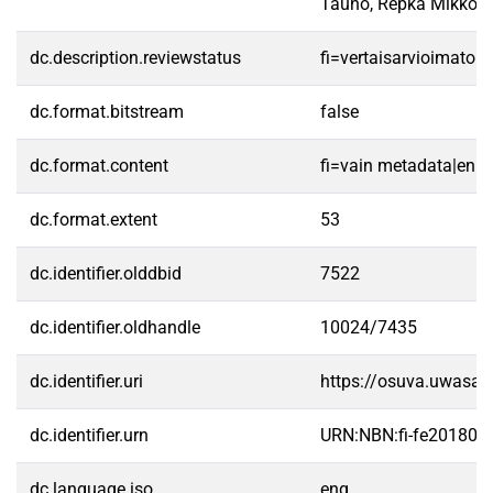
Tauno, Repka Mikko
dc.description.reviewstatus
fi=vertaisarvioimato
dc.format.bitstream
false
dc.format.content
fi=vain metadata|en=
dc.format.extent
53
dc.identifier.olddbid
7522
dc.identifier.oldhandle
10024/7435
dc.identifier.uri
https://osuva.uwasa.
dc.identifier.urn
URN:NBN:fi-fe20180
dc.language.iso
eng