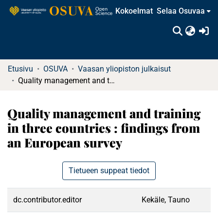
Kokoelmat
Selaa Osuvaa
(c
Etusivu
OSUVA
Vaasan yliopiston julkaisut
Quality management and training in three countries : findings from an European survey
Quality management and training
in three countries : findings from
an European survey
Tietueen suppeat tiedot
dc.contributor.editor
Kekäle, Tauno