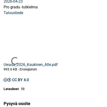
2026-04-23
Pro gradu -tutkielma
Taloustiede
Ladataan...
Uwasa_2026_Kaukinen_Atte.pdf
993.6 KB
- Ensisijainen
CC BY 4.0
Lataukset
58
Pysyvä osoite