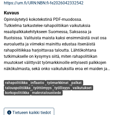
https://urn.fi/URN:NBN:fi-fe2026042332542
Kuvaus
Opinnäytetyö kokotekstinä PDF-muodossa.
Tutkielma tarkastelee rahapolitiikan vaikutuksia
reaalipalkkakehitykseen Suomessa, Saksassa ja
Ruotsissa. Valituista maista kaksi ensimmäistä ovat osa
euroaluetta ja viimeksi mainittu edustaa itsenäistä
rahapolitiikkaa harjoittavaa taloutta. Lähtökohtana
tutkimukselle on kysymys siitä, miten rahapolitiikan
muutokset välittyvät työmarkkinoille erityisesti palkkojen
näkökulmasta, sekä onko vaikutuksilla eroa eri maiden ja
rahapoliittisten ympäristöjen välillä. Analyysi keskittyy
Avainsanat
vertailemaan tätä aihetta normaalin ja epätavanomaisen
rahapolitiikka
inflaatio
työmarkkinat
palkat
rahapolitiikan kausien välillä.
talouspolitiikka
työttömyys
työllisyys
vaikutukset
korkopolitiikka
makrotaloustiede
Uuskeynesiläinen makroteoria toimii tutkielman
teoreettisen viitekehyksen perustana, jossa keskeisimpänä
ovat nimelliset jäykkyydet, Phillipsin käyrä sekä
Tietueen kaikki tiedot