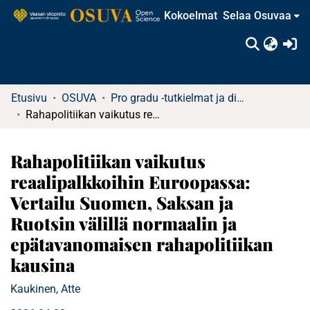
Kokoelmat
Selaa Osuvaa
(c
Etusivu
OSUVA
Pro gradu -tutkielmat ja diplomityöt
Rahapolitiikan vaikutus reaalipalkkoihin Euroopassa: Vertailu Suomen, Saksan ja Ruotsin välillä normaalin ja epätavanomaisen rahapolitiikan kausina
Rahapolitiikan vaikutus
reaalipalkkoihin Euroopassa:
Vertailu Suomen, Saksan ja
Ruotsin välillä normaalin ja
epätavanomaisen rahapolitiikan
kausina
Kaukinen, Atte