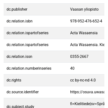
dc.publisher
Vaasan yliopisto
dc.relation.isbn
978-952-476-652-4
dc.relation.ispartofseries
Acta Wasaensia
dc.relation.ispartofseries
Acta Wasaensia. Kieli
dc.relation.issn
0355-2667
dc.relation.numberinseries
40
dc.rights
cc by-nc-nd 4.0
dc.source.identifier
https://osuva.uwasa.
fi=Kielitiede|sv=Språk
dc.subject.study