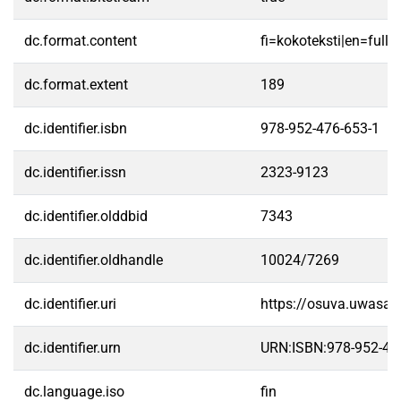
dc.format.content
fi=kokoteksti|en=fullte
dc.format.extent
189
dc.identifier.isbn
978-952-476-653-1
dc.identifier.issn
2323-9123
dc.identifier.olddbid
7343
dc.identifier.oldhandle
10024/7269
dc.identifier.uri
https://osuva.uwasa.
dc.identifier.urn
URN:ISBN:978-952-47
dc.language.iso
fin