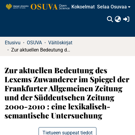
Kokoelmat
Selaa Osuvaa
(c
Etusivu
OSUVA
Väitöskirjat
Zur aktuellen Bedeutung des Lexems Zuwanderer im Spiegel der Frankfurter Allgemeinen Zeitung und der Süddeutschen Zeitung 2000-2010 : eine lexikalisch-semantische Untersuchung
Zur aktuellen Bedeutung des
Lexems Zuwanderer im Spiegel der
Frankfurter Allgemeinen Zeitung
und der Süddeutschen Zeitung
2000-2010 : eine lexikalisch-
semantische Untersuchung
Tietueen suppeat tiedot