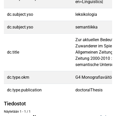
en=Linguistics|
dc.subject.yso
leksikologia
dc.subject.yso
semantiikka
Zur aktuellen Bedeut
Zuwanderer im Spiegel
dc.title
Allgemeinen Zeitung 
Zeitung 2000-2010 : ei
semantische Untersu
dc.type.okm
G4 Monografiaväitöski
dc.type.publication
doctoralThesis
Tiedostot
Näytetään
1 - 1 / 1