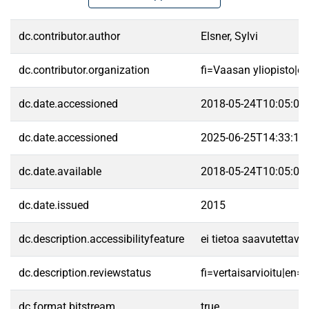
dc.contributor.author
Elsner, Sylvi
dc.contributor.organization
fi=Vaasan yliopisto|e
dc.date.accessioned
2018-05-24T10:05:07
dc.date.accessioned
2025-06-25T14:33:14
dc.date.available
2018-05-24T10:05:07
dc.date.issued
2015
dc.description.accessibilityfeature
ei tietoa saavutettav
dc.description.reviewstatus
fi=vertaisarvioitu|en=
dc.format.bitstream
true