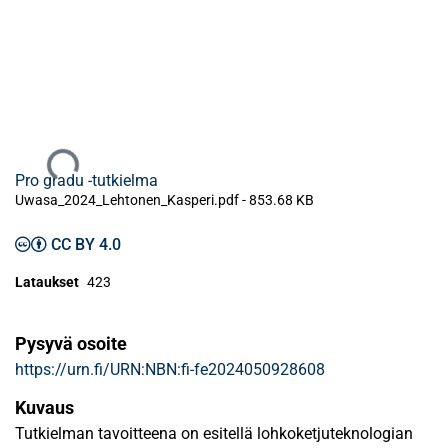
Ladataan...
Pro gradu -tutkielma
Uwasa_2024_Lehtonen_Kasperi.pdf -
853.68 KB
CC BY 4.0
Lataukset
423
Pysyvä osoite
https://urn.fi/URN:NBN:fi-fe2024050928608
Kuvaus
Tutkielman tavoitteena on esitellä lohkoketjuteknologian