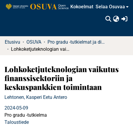
Kokoelmat
Selaa Osuvaa
(c
Etusivu
OSUVA
Pro gradu -tutkielmat ja diplomityöt
Lohkoketjuteknologian vaikutus finanssisektoriin ja keskuspankkien toimintaan
Lohkoketjuteknologian vaikutus
finanssisektoriin ja
keskuspankkien toimintaan
Lehtonen, Kasperi Eetu Antero
2024-05-09
Pro gradu -tutkielma
Taloustiede