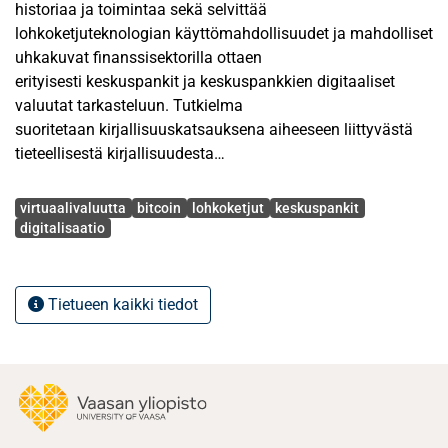
historiaa ja toimintaa sekä selvittää
lohkoketjuteknologian käyttömahdollisuudet ja mahdolliset
uhkakuvat finanssisektorilla ottaen
erityisesti keskuspankit ja keskuspankkien digitaaliset
valuutat tarkasteluun. Tutkielma
suoritetaan kirjallisuuskatsauksena aiheeseen liittyvästä
tieteellisestä kirjallisuudesta
Avainsanat
Tällä hetkellä keskeisimpänä käyttömahdollisuutena
virtuaalivaluutta
bitcoin
lohkoketjut
keskuspankit
voidaan pitää virtuaalivaluutta bitcoinia,
digitalisaatio
jonka käyttöalustaksi lohkoketjut ovat alun perin kehitetty.
Bitcoin, sekä lohkoketjuteknologia
yleisesti, on kehitetty ratkaisemaan ongelmia nykyisessä
Tietueen kaikki tiedot
rahoitusjärjestelmässä. Näitä ongelmia
ovat riippuvuus pankkeihin ja hallituksiin, transaktioiden
korkeat kustannukset ja hidas
toteutuminen, yksityisyyden puute sekä
rahoitusjärjestelmän läpinäkymättömyys.