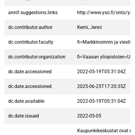
annif.suggestions.links
http://www.yso.fi/onto/ys
dc.contributor.author
Kemi, Jenni
dc.contributor.faculty
fi=Markkinoinnin ja viest
dc.contributor.organization
fi=Vaasan yliopisto|en=Uni
dc.date.accessioned
2022-05-19T05:31:04Z
dc.date.accessioned
2025-06-25T17:20:35Z
dc.date.available
2022-05-19T05:31:04Z
dc.date.issued
2022-05-05
Kaupunkikeskustat ovat mer