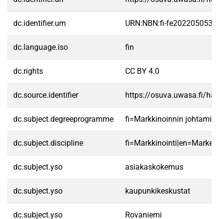
dc.identifier.urn
URN:NBN:fi-fe2022050533
dc.language.iso
fin
dc.rights
CC BY 4.0
dc.source.identifier
https://osuva.uwasa.fi/h
dc.subject.degreeprogramme
fi=Markkinoinnin johtamis
dc.subject.discipline
fi=Markkinointi|en=Marketi
dc.subject.yso
asiakaskokemus
dc.subject.yso
kaupunkikeskustat
dc.subject.yso
Rovaniemi