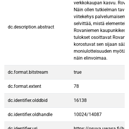
verkkokaupan kasvu. Rovan
Näin ollen tutkielman tavo
viitekehys palvelumaiseman
selvittää, mistä elementei
dc.description.abstract
Rovaniemen kaupunkikeskus
tulokset osoittavat Rovani
korostuvat sen sijaan sääs
moniulotteisuuden myötä, k
näin elinvoimaa.
dc.format.bitstream
true
dc.format.extent
78
dc.identifier.olddbid
16138
dc.identifier.oldhandle
10024/14087
dc.identifier.uri
https://osuva.uwasa.fi/h