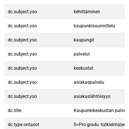
dc.subject.yso
kehittäminen
dc.subject.yso
kaupunkisuunnittelu
dc.subject.yso
kaupungit
dc.subject.yso
palvelut
dc.subject.yso
keskustat
dc.subject.yso
asiakaspalvelu
dc.subject.yso
asiakaslähtöisyys
dc.title
Kaupunkikeskustan palvelu
dc.type.ontasot
fi=Pro gradu -tutkielma|en