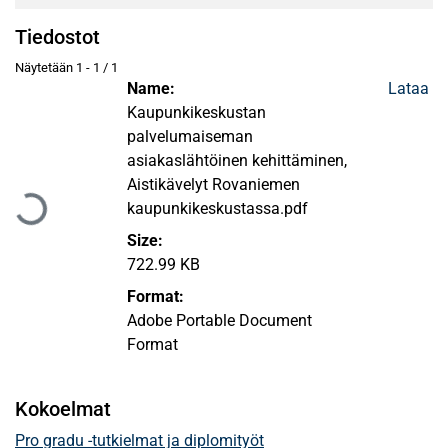
Tiedostot
Näytetään
1 - 1 / 1
Name:
Lataa
Kaupunkikeskustan
palvelumaiseman
Ladataan...
asiakaslähtöinen kehittäminen,
Aistikävelyt Rovaniemen
kaupunkikeskustassa.pdf
Size:
722.99 KB
Format:
Adobe Portable Document
Format
Kokoelmat
Pro gradu -tutkielmat ja diplomityöt