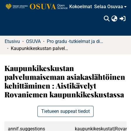
Kokoelmat
Selaa Osuvaa
(c
Etusivu
OSUVA
Pro gradu -tutkielmat ja diplomityöt
Kaupunkikeskustan palvelumaiseman asiakaslähtöinen kehittäminen : Aistikävelyt Rovaniemen kaupunkikeskustassa
Kaupunkikeskustan
palvelumaiseman asiakaslähtöinen
kehittäminen : Aistikävelyt
Rovaniemen kaupunkikeskustassa
Tietueen suppeat tiedot
annif.suggestions
kaupunkikeskustat|Rovanie