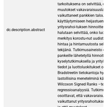
tarkoituksena on selvittää, o
muutokset vakavaraisuuslas
vaikuttaneet pankkien taloud
käyttäytymiseen heijastuen 
yritysrahoi-tuksen hinnoittelu
dc.description.abstract
halutaan selvittää, onko luot
merkitys korostu-nut uudist
hintaa ja hintamuutosta seli
tekijänä. Tutkimusaineisto on
pankeille lähetetyllä hinnoitt
kyselytutkimuksella ja yrityk
tiedot ja luottoluokitukset o
Bradstreetin tietokantoja hyö
lastollisina menetelminä käy
Wilcoxon Signed Ranks –test
regressioanalyysiä. Tutkimus
osoittavat, että vakavaraisu
vaikuttanut yritysrahoituksen