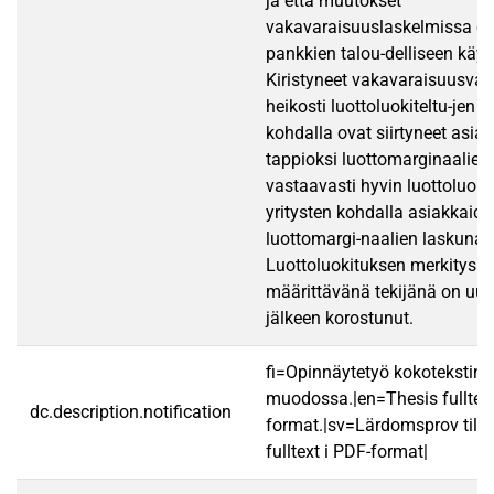
ja että muutokset
vakavaraisuuslaskelmissa ov
pankkien talou-delliseen käy
Kiristyneet vakavaraisuusva
heikosti luottoluokiteltu-jen y
kohdalla ovat siirtyneet asia
tappioksi luottomarginaalien
vastaavasti hyvin luottoluokit
yritysten kohdalla asiakkaid
luottomargi-naalien laskuna.
Luottoluokituksen merkitys h
määrittävänä tekijänä on uu
jälkeen korostunut.
fi=Opinnäytetyö kokotekstin
muodossa.|en=Thesis fulltex
dc.description.notification
format.|sv=Lärdomsprov till
fulltext i PDF-format|