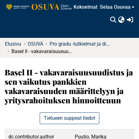
Kokoelmat
Selaa Osuvaa
(c
Etusivu
OSUVA
Pro gradu -tutkielmat ja diplomityöt
Basel II - vakavaraisuusuudistus ja sen vaikutus pankkien vakavaraisuuden määrittelyyn ja yritysrahoituksen hinnoitteuun
Basel II - vakavaraisuusuudistus ja
sen vaikutus pankkien
vakavaraisuuden määrittelyyn ja
yritysrahoituksen hinnoitteuun
Tietueen suppeat tiedot
dc.contributor.author
Puutio, Marika