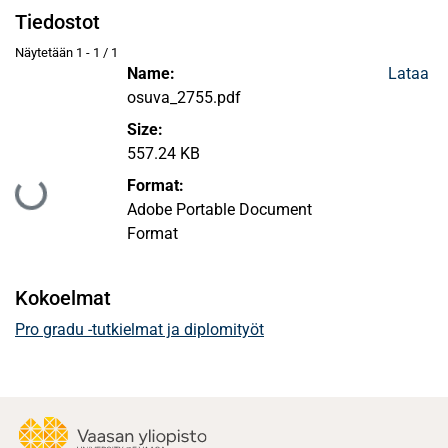
Tiedostot
Näytetään
1 - 1 / 1
Name:
Lataa
osuva_2755.pdf
Size:
557.24 KB
Format:
Ladataan...
Adobe Portable Document
Format
Kokoelmat
Pro gradu -tutkielmat ja diplomityöt