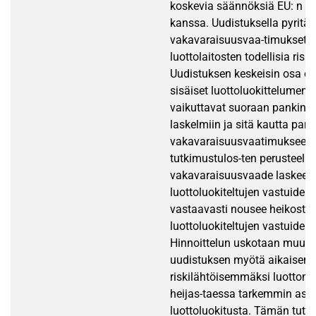
koskevia säännöksiä EU: n k
kanssa. Uudistuksella pyritään
vakavaraisuusvaa-timukset v
luottolaitosten todellisia riskip
Uudistuksen keskeisin osa ov
sisäiset luottoluokittelumene
vaikuttavat suoraan pankin 
laskelmiin ja sitä kautta pank
vakavaraisuusvaatimukseen.
tutkimustulos-ten perusteella
vakavaraisuusvaade laskee h
luottoluokiteltujen vastuiden 
vastaavasti nousee heikosti
luottoluokiteltujen vastuiden 
Hinnoittelun uskotaan muutt
uudistuksen myötä aikaisem
riskilähtöisemmäksi luottoma
heijas-taessa tarkemmin asi
luottoluokitusta. Tämän tutk