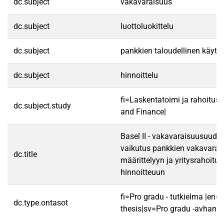
dc.subject
vakavaraisuus
dc.subject
luottoluokittelu
dc.subject
pankkien taloudellinen käytt
dc.subject
hinnoittelu
fi=Laskentatoimi ja rahoitus
dc.subject.study
and Finance|
Basel II - vakavaraisuusuudis
vaikutus pankkien vakavarai
dc.title
määrittelyyn ja yritysrahoitu
hinnoitteuun
fi=Pro gradu - tutkielma |en=
dc.type.ontasot
thesis|sv=Pro gradu -avhandl