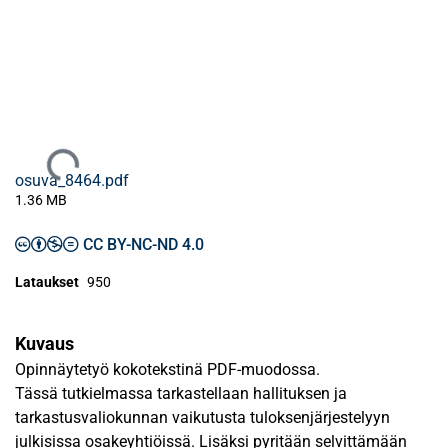
Ladataan...
osuva_8464.pdf
1.36 MB
CC BY-NC-ND 4.0
Lataukset
950
Kuvaus
Opinnäytetyö kokotekstinä PDF-muodossa.
Tässä tutkielmassa tarkastellaan hallituksen ja
tarkastusvaliokunnan vaikutusta tuloksenjärjestelyyn
julkisissa osakeyhtiöissä. Lisäksi pyritään selvittämään