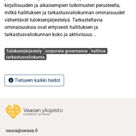
kirjallisuuden ja aikaisempien tutkimusten perusteella,
mitkä hallituksen ja tarkastusvaliokunnan ominaisuudet
vähentävät tuloksenjärjestelyä. Tarkasteltavia
ominaisuuksia ovat erityisesti hallituksen ja
tarkastusvaliokunnan koko ja aktiivisuus.
Tuloksenjärjestelyn on havaittu heikentävän
Avainsanat
osakkeenomistajien etua. Tutkimus pohjautuu
Tuloksenjärjestely
corporate governance
hallitus
agenttiteoriaan.
tarkastusvaliokunta
Tutkielman empiirinen aineisto koostuu 100 Helsingin
pörssissä listatuista yhtiöistä tarkasteluajanjaksolta
Tietueen kaikki tiedot
2016–2017. Aineisto koostettiin Orbis-tietokannasta ja
yhtiöiden vuosikertomuksista. Tuloksenjärjestelyn
mittaamisen keskiössä ovat harkinnanvaraiset erät, jotka
määritettiin tilastollisesti muunnellun Jonesin mallin
(1995) kautta. Tutkielmassa muodostettiin neljä
tutkimushypoteesia, joiden testaamiseen hyödynnettiin
usean selittäjän lineaarista regressioanalyysia.
osuva@uwasa.fi