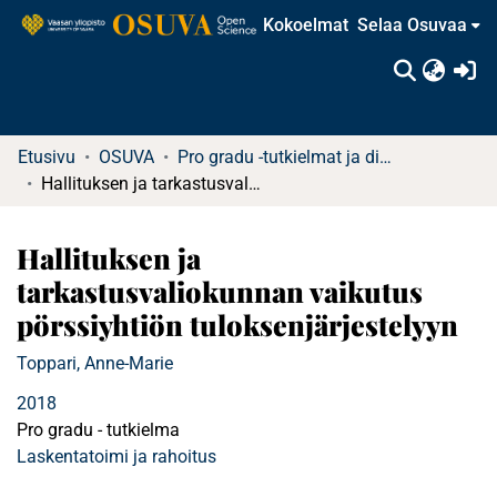
Kokoelmat
Selaa Osuvaa
(c
Etusivu
OSUVA
Pro gradu -tutkielmat ja diplomityöt
Hallituksen ja tarkastusvaliokunnan vaikutus pörssiyhtiön tuloksenjärjestelyyn
Hallituksen ja
tarkastusvaliokunnan vaikutus
pörssiyhtiön tuloksenjärjestelyyn
Toppari, Anne-Marie
2018
Pro gradu - tutkielma
Laskentatoimi ja rahoitus