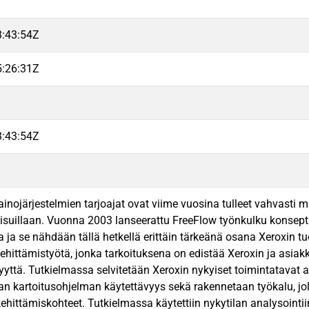
3:43:54Z
5:26:31Z
3:43:54Z
ainojärjestelmien tarjoajat ovat viime vuosina tulleet vahvasti 
isuillaan. Vuonna 2003 lanseerattu FreeFlow työnkulku konsept
a ja se nähdään tällä hetkellä erittäin tärkeänä osana Xeroxin 
hittämistyötä, jonka tarkoituksena on edistää Xeroxin ja asiakk
yyttä. Tutkielmassa selvitetään Xeroxin nykyiset toimintatavat 
n kartoitusohjelman käytettävyys sekä rakennetaan työkalu, jo
kehittämiskohteet. Tutkielmassa käytettiin nykytilan analysointi