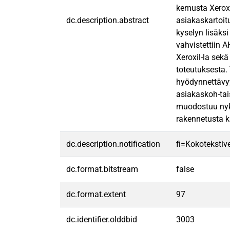
kemusta Xeroxi
dc.description.abstract
asiakaskartoit
kyselyn lisäksi
vahvistettiin 
Xeroxil-la sek
toteutuksesta.
hyödynnettävyy
asiakaskoh-tai
muodostuu nyky
rakennetusta ka
dc.description.notification
fi=Kokotekstive
dc.format.bitstream
false
dc.format.extent
97
dc.identifier.olddbid
3003