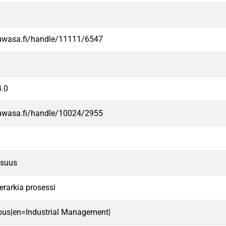
.uwasa.fi/handle/11111/6547
.0
.uwasa.fi/handle/10024/2955
isuus
erarkia prosessi
lous|en=Industrial Management|