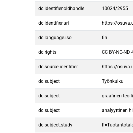
dc.identifier.oldhandle
10024/2955
dc.identifier.uri
https://osuva
dc.language.iso
fin
dc.rights
CC BY-NC-ND 4
dc.source.identifier
https://osuva
dc.subject
Työnkulku
dc.subject
graafinen teoll
dc.subject
analyyttinen hi
dc.subject.study
fi=Tuotantota