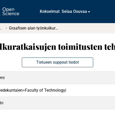
Kokoelmat
Selaa Osuvaa
tkielmat ja diplomityöt
Graafisen alan työnkulkuratkaisujen toimitusten tehostaminen
lkuratkaisujen toimitusten t
Tietueen suppeat tiedot
ami
 tiedekunta|en=Faculty of Technology|
to