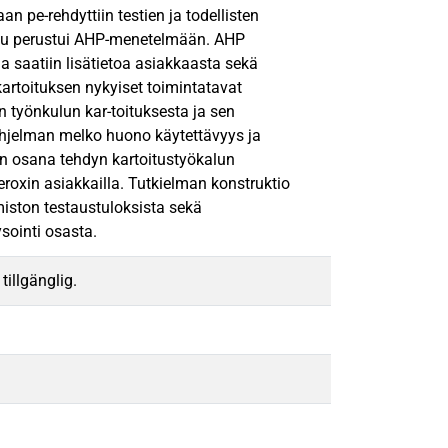
 pe-rehdyttiin testien ja todellisten
kalu perustui AHP-menetelmään. AHP
la saatiin lisätietoa asiakkaasta sekä
kartoituksen nykyiset toimintatavat
 työnkulun kar-toituksesta ja sen
ohjelman melko huono käytettävyys ja
an osana tehdyn kartoitustyökalun
roxin asiakkailla. Tutkielman konstruktio
iston testaustuloksista sekä
ysointi osasta.
tillgänglig.