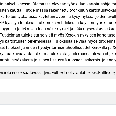
n palveluksessa. Olemassa olevaan työnkulun kartoitusohjelmaan
usten kautta. Tutkielmassa rakennettu työnkulun kartoitustyö
 kartoitus työkalussa käytettiin avoimia kysymyksiä, joiden avul
AHP-kyselyn tuloksia. Tutkimuksen tuloksista käy ilmi työnkulun 
ä myynnin ja teknisen tuen näkemykset ja näkemyserot asiakkaan
 Tutkielman tuloksista selviää myös Xeroxin nykyisen kartoitus
s kartoitusten tekemi-sessä. Tuloksista selviää myös tutkielm
set tulokset ja niiden hyödyntämismahdollisuudet Xeroxilla ja Xe
tilaa kuvaavista tutkimustuloksista ja olemassa olevan ohjelm
rtoitustyökalusta ja siihen lisä-tystä tulosten laskemis- ja anal
rsiota ei ole saatavissa.|en=Fulltext not available.|sv=Fulltext ej 