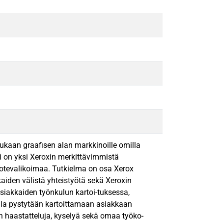
mukaan graafisen alan markkinoille omilla
i on yksi Xeroxin merkittävimmistä
tuotevalikoimaa. Tutkielma on osa Xerox
aiden välistä yhteistyötä sekä Xeroxin
asiakkaiden työnkulun kartoi-tuksessa,
lla pystytään kartoittamaan asiakkaan
in haastatteluja, kyselyä sekä omaa työko-