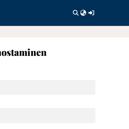
(current)
ehostaminen