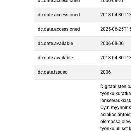
dc.date.accessioned
2006-08-21
dc.date.accessioned
2018-04-30T1
dc.date.accessioned
2025-06-25T1
dc.date.available
2006-08-30
dc.date.available
2018-04-30T1
dc.date.issued
2006
Digitaalisten p
työnkulkuratka
lanseerauksist
Oy:n myynninke
asiakaslähtöis
olemassa oleva
työnkululliset 