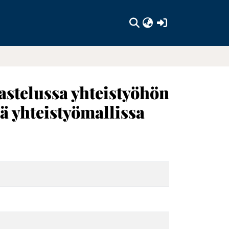
(current)
elussa yhteistyöhön
ä yhteistyömallissa