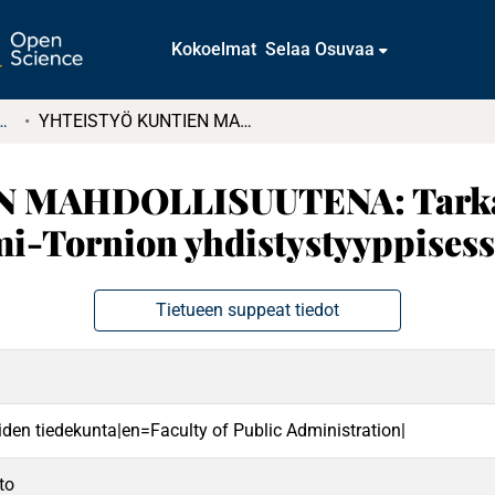
Kokoelmat
Selaa Osuvaa
tkielmat ja diplomityöt
YHTEISTYÖ KUNTIEN MAHDOLLISUUTENA: Tarkastelussa yhteistyöhön vaikuttavat tekijät Kemi-Tornion yhdistystyyppisessä yhteistyömallissa
MAHDOLLISUUTENA: Tarkast
emi-Tornion yhdistystyyppisess
Tietueen suppeat tiedot
eiden tiedekunta|en=Faculty of Public Administration|
to