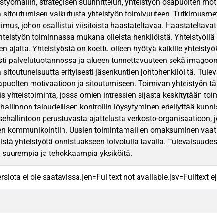
eistyömallin, strategisen suunnittelun, yhteistyön osapuolten moti
 sitoutumisen vaikutusta yhteistyön toimivuuteen. Tutkimusmeto
imus, johon osallistui viisitoista haastateltavaa. Haastateltavat 
hteistyön toiminnassa mukana olleista henkilöistä. Yhteistyöllä 
 ajalta. Yhteistyöstä on koettu olleen hyötyä kaikille yhteistyö
esti palvelutuotannossa ja alueen tunnettavuuteen sekä imagoon l
ä sitoutuneisuutta erityisesti jäsenkuntien johtohenkilöiltä. Tu
apuolten motivaatioon ja sitoutumiseen. Toimivan yhteistyön
vis yhteistoiminta, jossa omien intressien sijasta keskitytään t
nhallinnon taloudellisen kontrollin löysytyminen edellyttää kunni
tsehallintoon perustuvasta ajattelusta verkosto-organisaatioon, 
een kommunikointiin. Uusien toimintamallien omaksuminen vaat
listä yhteistyötä onnistuakseen toivotulla tavalla. Tulevaisuud
a suurempia ja tehokkaampia yksiköitä.
rsiota ei ole saatavissa.|en=Fulltext not available.|sv=Fulltext ej 