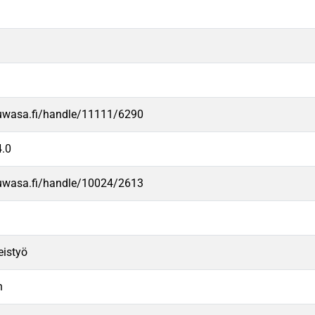
.uwasa.fi/handle/11111/6290
.0
.uwasa.fi/handle/10024/2613
eistyö
n