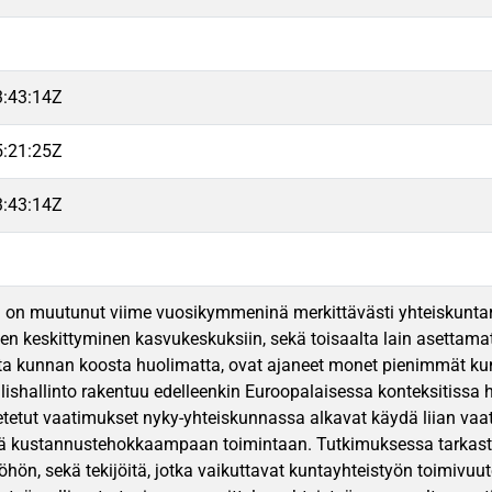
3:43:14Z
5:21:25Z
3:43:14Z
 on muutunut viime vuosikymmeninä merkittävästi yhteiskunta
n keskittyminen kasvukeskuksiin, sekä toisaalta lain asettamat
ta kunnan koosta huolimatta, ovat ajaneet monet pienimmät kunn
ishallinto rakentuu edelleenkin Euroopalaisessa konteksitissa hy
etetut vaatimukset nyky-yhteiskunnassa alkavat käydä liian vaati
kä kustannustehokkaampaan toimintaan. Tutkimuksessa tarkastel
yöhön, sekä tekijöitä, jotka vaikuttavat kuntayhteistyön toimivu