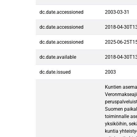
dc.date.accessioned
2003-03-31
dc.date.accessioned
2018-04-30T1
dc.date.accessioned
2025-06-25T1
dc.date.available
2018-04-30T1
dc.date.issued
2003
Kuntien asema
Veronmakseajie
peruspalveluis
Suomen paikall
toiminnalle as
yksiköihin, se
kuntia yhteist