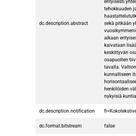
erityisesti yht
tehokkuuden ja
haastattelututk
dc.description.abstract
sekä pitkään y
vuosikymmenien
aikaan erityis
kaivataan lisä
keskittyvän os
osapuolten tii
tavalla. Valtio
kunnalliseen i
horisontaalis
henkilöiden vä
nykyisiä kunti
dc.description.notification
fi=Kokotekstive
dc.format.bitstream
false