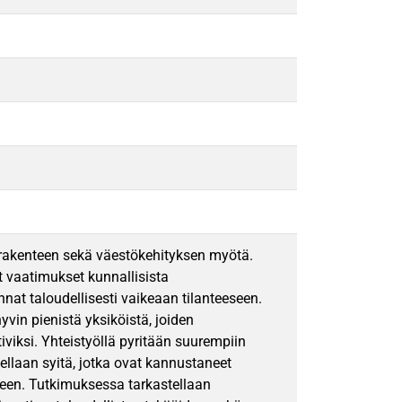
rakenteen sekä väestökehityksen myötä.
 vaatimukset kunnallisista
at taloudellisesti vaikeaan tilanteeseen.
vin pienistä yksiköistä, joiden
viksi. Yhteistyöllä pyritään suurempiin
laan syitä, jotka ovat kannustaneet
uteen. Tutkimuksessa tarkastellaan