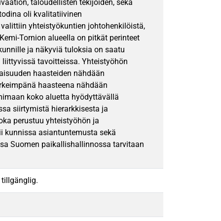
vaation, taloudellisten tekijöiden, sekä
dina oli kvalitatiivinen
valittiin yhteistyökuntien johtohenkilöistä,
Kemi-Tornion alueella on pitkät perinteet
kunnille ja näkyviä tuloksia on saatu
iittyvissä tavoitteissa. Yhteistyöhön
levaisuuden haasteiden nähdään
 tärkeimpänä haasteena nähdään
oimimaan koko aluetta hyödyttävällä
ssa siirtymistä hierarkkisesta ja
joka perustuu yhteistyöhön ja
ii kunnissa asiantuntemusta sekä
essa Suomen paikallishallinnossa tarvitaan
tillgänglig.