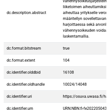
vähennysoikeusjärjestelmä o
liiketoimen aiheuttamiksi k
dc.description.abstract
aiheuttaa yritykselle vero
määritellyn sovellettavan 
harjoittaessa sekä arvonlis
vähennysoikeuden voidaan nä
laskentamallia.
dc.format.bitstream
true
dc.format.extent
104
dc.identifier.olddbid
16108
dc.identifier.oldhandle
10024/14048
dc.identifier.uri
https://osuva.uwasa.fi/h
dc.identifier.urn
URN:NBN:fi-fe2022050432