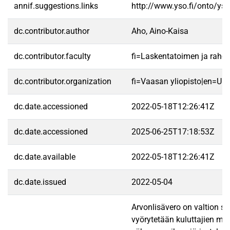
annif.suggestions.links
http://www.yso.fi/onto/ys
dc.contributor.author
Aho, Aino-Kaisa
dc.contributor.faculty
fi=Laskentatoimen ja raho
dc.contributor.organization
fi=Vaasan yliopisto|en=Uni
dc.date.accessioned
2022-05-18T12:26:41Z
dc.date.accessioned
2025-06-25T17:18:53Z
dc.date.available
2022-05-18T12:26:41Z
dc.date.issued
2022-05-04
Arvonlisävero on valtion su
vyörytetään kuluttajien ma