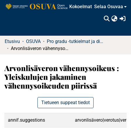
Kokoelmat
Selaa Osuvaa
(c
Etusivu
OSUVA
Pro gradu -tutkielmat ja diplomityöt
Arvonlisäveron vähennysoikeus : Yleiskulujen jakaminen vähennysoikeuden piirissä
Arvonlisäveron vähennysoikeus :
Yleiskulujen jakaminen
vähennysoikeuden piirissä
Tietueen suppeat tiedot
annif.suggestions
arvonlisävero|verotus|vero-