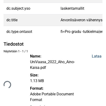
dc.subject.yso
laskentamallit
dc.title
Arvonlisäveron vähennysoik
dc.type.ontasot
fi=Pro gradu -tutkielma|en
Tiedostot
Näytetään
1 - 1 / 1
Name:
Lataa
UniVaasa_2022_Aho_Aino-
Kaisa.pdf
Size:
taan...
1.13 MB
Format:
Adobe Portable Document
Format