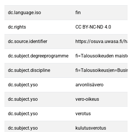
dc.language.iso
fin
dc.rights
CC BY-NC-ND 4.0
dc.source.identifier
https://osuva.uwasa.fi/h
dc.subject.degreeprogramme
fi=Talousoikeuden maister
dc.subject.discipline
fi=Talousoikeus|en=Busine
dc.subject.yso
arvonlisävero
dc.subject.yso
vero-oikeus
dc.subject.yso
verotus
dc.subject.yso
kulutusverotus