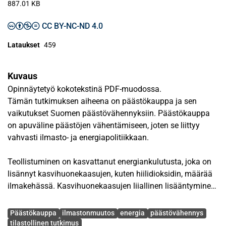
887.01 KB
CC BY-NC-ND 4.0
Lataukset
459
Kuvaus
Opinnäytetyö kokotekstinä PDF-muodossa.
Tämän tutkimuksen aiheena on päästökauppa ja sen
vaikutukset Suomen päästövähennyksiin. Päästökauppa
on apuväline päästöjen vähentämiseen, joten se liittyy
vahvasti ilmasto- ja energiapolitiikkaan.
Teollistuminen on kasvattanut energiankulutusta, joka on
lisännyt kasvihuonekaasujen, kuten hiilidioksidin, määrää
ilmakehässä. Kasvihuonekaasujen liiallinen lisääntyminen
muun muassa lämmittää ilmastoa ja aiheuttaa lisäksi
Avainsanat
muita muutoksia ympäristössämme. Ilmastonmuutoksen
Päästökauppa
ilmastonmuutos
energia
päästövähennys
torjuntaan on kehitetty useita välineitä, joista yksi on
tilastollinen tutkimus