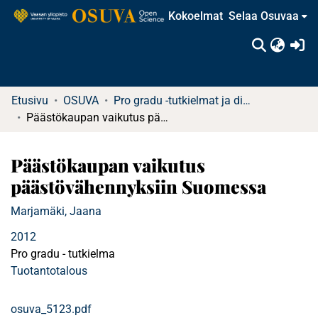
Kokoelmat
Selaa Osuvaa
(c
Etusivu
OSUVA
Pro gradu -tutkielmat ja diplomityöt
Päästökaupan vaikutus päästövähennyksiin Suomessa
Päästökaupan vaikutus
päästövähennyksiin Suomessa
Marjamäki, Jaana
2012
Pro gradu - tutkielma
Tuotantotalous
osuva_5123.pdf