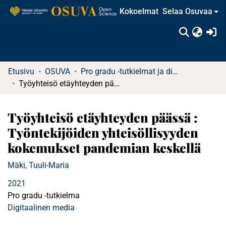
Kokoelmat
Selaa Osuvaa
(c
Etusivu
OSUVA
Pro gradu -tutkielmat ja diplomityöt
Työyhteisö etäyhteyden päässä : Työntekijöiden yhteisöllisyyden kokemukset pandemian keskellä
Työyhteisö etäyhteyden päässä :
Työntekijöiden yhteisöllisyyden
kokemukset pandemian keskellä
Mäki, Tuuli-Maria
2021
Pro gradu -tutkielma
Digitaalinen media