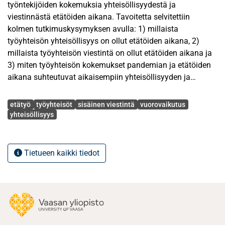
työntekijöiden kokemuksia yhteisöllisyydestä ja
viestinnästä etätöiden aikana. Tavoitetta selvitettiin
kolmen tutkimuskysymyksen avulla: 1) millaista
työyhteisön yhteisöllisyys on ollut etätöiden aikana, 2)
millaista työyhteisön viestintä on ollut etätöiden aikana ja
3) miten työyhteisön kokemukset pandemian ja etätöiden
aikana suhteutuvat aikaisempiin yhteisöllisyyden ja
viestinnän kokemuksiin. Tutkimuksen keskiössä olivat
Avainsanat
vuonna 2020 koronaviruspandemian vuoksi muuttuneet
etätyö
työyhteisöt
sisäinen viestintä
vuorovaikutus
työolosuhteet ja tilanteen mahdolliset vaikutukset
yhteisöllisyys
työntekijöiden kokemaan yhteisöllisyyteen ja
työyhteisöviestintään. Maaliskuussa 2020 lähes kaikki
Nokia Espoon työntekijät siirtyivät etätöihin, jolloin
Tietueen kaikki tiedot
päivittäiset työtehtävät sekä viestintä ja vuorovaikutus
työyhteisössä muuttuivat virtuaaliseksi, verkossa
tapahtuvaksi toiminnaksi.
Tutkimuksen teoreettisena viitekehyksenä ovat yhteisöjen,
yhteisöllisyyden ja yhteisöviestinnän teoriat sekä aiemmat