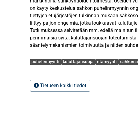
markkinoilla sähköyhtiöiden toimesta. Useiden vuo
on käyty keskustelua sähkön puhelinmyynnin ong
tiettyjen etujärjestöjen tulkinnan mukaan sähkö
liittyy paljon ongelmia, jotka loukkaavat kuluttaji
Tutkimuksessa selvitetään mm. edellä mainitun il
perimmäisiä syitä, kuluttajansuojan toteutumista
sääntelymekanismien toimivuutta ja niiden suhd
markkinakilpailun toteutumiseen. Kuluttajan etu
Avainsanat
pääasialliset tilanteet ja toimintamallit kategoris
puhelinmyynti
kuluttajansuoja
etämyynti
sähköma
Tutkimuksessa tuotetaan myös perusteltuja kehity
toimenpiteitä sähkön puhelinmyynnin kehittämise
Tietueen kaikki tiedot
Tutkimuksessa toteutetun tarkastelun sekä ainei
perusteella voidaan todeta sähkön puhelinmyynn
keskittynyt ilmiö sähkömarkkinoilla. Kuluttajavir
valvontatoimenpiteiden kohteena ovat pääasiassa 
yhdistävät mm. tappiolliset liiketoiminnan tuloks
nimenvaihdokset sekä huono liiketoiminnan etiikka.
tällä hetkellä käytössään runsaasti puolustautumi