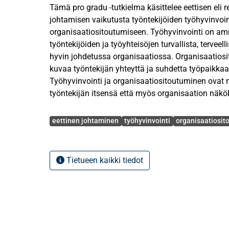
Tämä pro gradu -tutkielma käsittelee eettisen eli
johtamisen vaikutusta työntekijöiden työhyvinvoint
organisaatiositoutumiseen. Työhyvinvointi on amm
työntekijöiden ja työyhteisöjen turvallista, terveell
hyvin johdetussa organisaatiossa. Organisaatios
kuvaa työntekijän yhteyttä ja suhdetta työpaikka
Työhyvinvointi ja organisaatiositoutuminen ovat m
työntekijän itsensä että myös organisaation näk
vaikutus molempiin muuttujiin on keskeisessä a
Avainsanat
tutkielmassa tutkimustehtävänä on tutkia vaikutt
eettinen johtaminen
työhyvinvointi
organisaatiosit
työntekijöiden työhyvinvointiin ja organisaatiosit
vaikuttaa niihin ja sitä, millainen yhteys näiden väl
Tietueen kaikki tiedot
Tutkielma on laadullinen tutkimus, joka on tehty 
kirjallisuuskatsauksen menetelmällä. Kirjallisuusk
tutkielman metodiksi erityisesti sen takia, että emp
pohjautuvan tieteellisiin tutkimuksiin eettisestä j
työhyvinvoinnista ja organisaatiositoutumisesta. 
materiaaliksi valikoitui 22 kappaletta vertaisarvioit