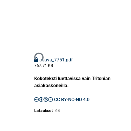
Ladataan...
osuva_7751.pdf
767.71 KB
Kokoteksti luettavissa vain Tritonian
asiakaskoneilla.
CC BY-NC-ND 4.0
Lataukset
64