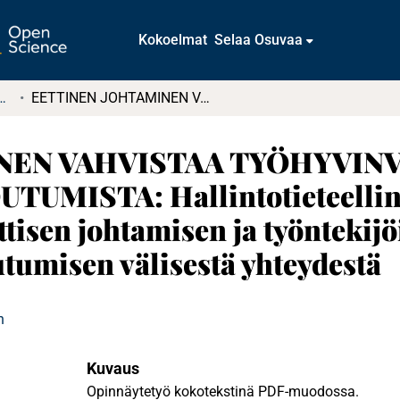
Kokoelmat
Selaa Osuvaa
t ja diplomityöt (rajattu saatavuus)
EETTINEN JOHTAMINEN VAHVISTAA TYÖHYVINVOINTIA JA ORGANISAATIOSITOUTUMISTA: Hallintotieteellinen kirjallisuuskatsaus eettisen johtamisen ja työntekijöiden työhyvinvoinnin sekä organisaatiositoutumisen välisestä yhteydestä
NEN VAHVISTAA TYÖHYVINV
UMISTA: Hallintotieteelli
ttisen johtamisen ja työnteki
utumisen välisestä yhteydestä
n
Kuvaus
Opinnäytetyö kokotekstinä PDF-muodossa.