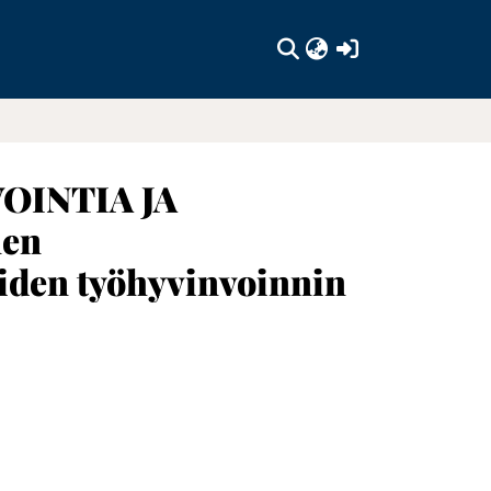
(current)
OINTIA JA
nen
jöiden työhyvinvoinnin