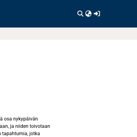
(current)
teä osa nykypäivän
taan, ja niiden toivotaan
n tapahtumia, jotka