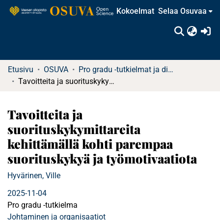
Kokoelmat
Selaa Osuvaa
(c
Etusivu
OSUVA
Pro gradu -tutkielmat ja diplomityöt
Tavoitteita ja suorituskykymittareita kehittämällä kohti parempaa suorituskykyä ja työmotivaatiota
Tavoitteita ja
suorituskykymittareita
kehittämällä kohti parempaa
suorituskykyä ja työmotivaatiota
Hyvärinen, Ville
2025-11-04
Pro gradu -tutkielma
Johtaminen ja organisaatiot