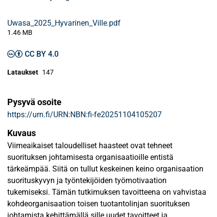
Uwasa_2025_Hyvarinen_Ville.pdf
1.46 MB
CC BY 4.0
Lataukset
147
Pysyvä osoite
https://urn.fi/URN:NBN:fi-fe20251104105207
Kuvaus
Viimeaikaiset taloudelliset haasteet ovat tehneet
suorituksen johtamisesta organisaatioille entistä
tärkeämpää. Siitä on tullut keskeinen keino organisaation
suorituskyvyn ja työntekijöiden työmotivaation
tukemiseksi. Tämän tutkimuksen tavoitteena on vahvistaa
kohdeorganisaation toisen tuotantolinjan suorituksen
johtamista kehittämällä sille uudet tavoitteet ja