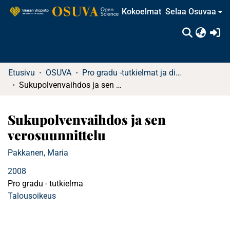
Kokoelmat
Selaa Osuvaa
(c
Etusivu
OSUVA
Pro gradu -tutkielmat ja diplomityöt (rajattu saatavuus)
Sukupolvenvaihdos ja sen verosuunnittelu
Sukupolvenvaihdos ja sen
verosuunnittelu
Pakkanen, Maria
2008
Pro gradu - tutkielma
Talousoikeus