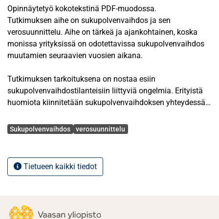
Opinnäytetyö kokotekstinä PDF-muodossa.
Tutkimuksen aihe on sukupolvenvaihdos ja sen
verosuunnittelu. Aihe on tärkeä ja ajankohtainen, koska
monissa yrityksissä on odotettavissa sukupolvenvaihdos
muutamien seuraavien vuosien aikana.
Tutkimuksen tarkoituksena on nostaa esiin
sukupolvenvaihdostilanteisiin liittyviä ongelmia. Erityistä
huomiota kiinnitetään sukupolvenvaihdoksen yhteydessä
toteutettavaan verosuunnittelun merkitykseen.
Avainsanat
Tarkoituksena on selvittää, millaisia veroseuraamuksia
Sukupolvenvaihdos
verosuunnittelu
syntyy sukupolvenvaihdoksen eri toteutustavoista.
Tutkimuksen alussa perehdytään sukupolvenvaihdokseen
Tietueen kaikki tiedot
ja siihen liittyviin asioihin yleisellä tasolla sekä
sukupolvenvaihdoksen suunnitteluun. Tutkimuksessa
käsitellään muun muassa omistuksen ja hallinnan siirtoa
sekä sukupolvenvaihdoksen eri muotoja. Tämän jälkeen