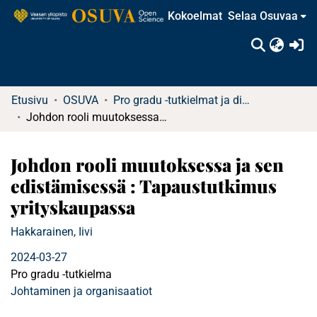
Kokoelmat
Selaa Osuvaa
(c
Etusivu
OSUVA
Pro gradu -tutkielmat ja diplomityöt
Johdon rooli muutoksessa ja sen edistämisessä : Tapaustutkimus yrityskaupassa
Johdon rooli muutoksessa ja sen
edistämisessä : Tapaustutkimus
yrityskaupassa
Hakkarainen, Iivi
2024-03-27
Pro gradu -tutkielma
Johtaminen ja organisaatiot