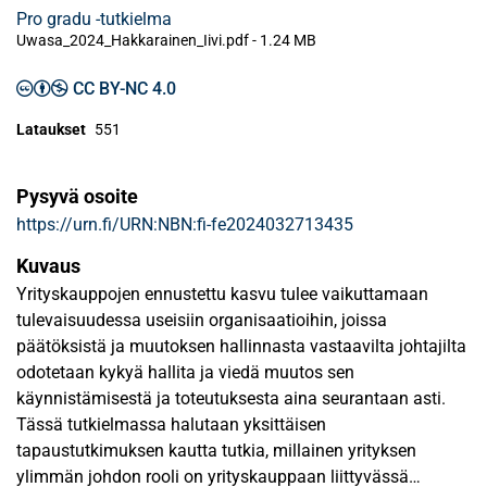
Pro gradu -tutkielma
Uwasa_2024_Hakkarainen_Iivi.pdf -
1.24 MB
CC BY-NC 4.0
Lataukset
551
Pysyvä osoite
https://urn.fi/URN:NBN:fi-fe2024032713435
Kuvaus
Yrityskauppojen ennustettu kasvu tulee vaikuttamaan
tulevaisuudessa useisiin organisaatioihin, joissa
päätöksistä ja muutoksen hallinnasta vastaavilta johtajilta
odotetaan kykyä hallita ja viedä muutos sen
käynnistämisestä ja toteutuksesta aina seurantaan asti.
Tässä tutkielmassa halutaan yksittäisen
tapaustutkimuksen kautta tutkia, millainen yrityksen
ylimmän johdon rooli on yrityskauppaan liittyvässä