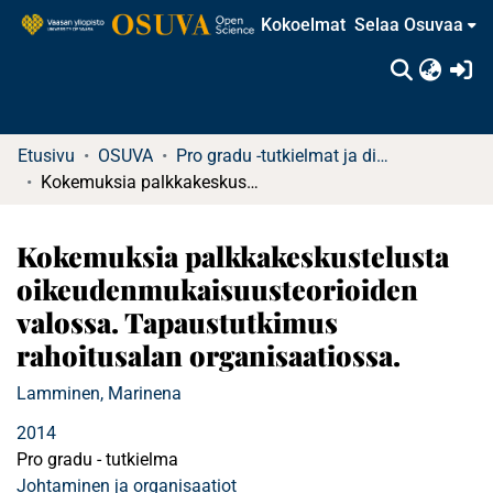
Kokoelmat
Selaa Osuvaa
(c
Etusivu
OSUVA
Pro gradu -tutkielmat ja diplomityöt (rajattu saatavuus)
Kokemuksia palkkakeskustelusta oikeudenmukaisuusteorioiden valossa. Tapaustutkimus rahoitusalan organisaatiossa.
Kokemuksia palkkakeskustelusta
oikeudenmukaisuusteorioiden
valossa. Tapaustutkimus
rahoitusalan organisaatiossa.
Lamminen, Marinena
2014
Pro gradu - tutkielma
Johtaminen ja organisaatiot