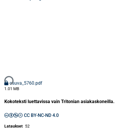
taan...
osuva_5760.pdf
1.01 MB
Kokoteksti luettavissa vain Tritonian asiakaskoneilla.
CC BY-NC-ND 4.0
Lataukset
52