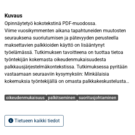
Kuvaus
Opinnäytetyö kokotekstinä PDF-muodossa.
Viime vuosikymmenten aikana tapahtuneiden muutosten
seurauksena suoriutumisen ja pätevyyden perusteella
maksettavien palkkioiden käyttö on lisääntynyt
työelämässä. Tutkimuksen tavoitteena on tuottaa tietoa
työntekijän kokemasta oikeudenmukaisuudesta
palkkausjärjestelmäkontekstissa. Tutkimuksessa pyritään
vastaamaan seuraaviin kysymyksiin: Minkälaisia
kokemuksia työntekijällä on omasta palkkakeskustelusta?
Mitkä tekijät palkkakeskustelussa ovat haastavia
Avainsanat
työntekijän oikeudenmukaisuuden kokemusten
oikeudenmukaisuus
palkitseminen
suoritusjohtaminen
näkökulmasta? Mitkä tekijät edistävät
oikeudenmukaisuuden kokemusta palkkakeskustelussa?
Tietueen kaikki tiedot
Tutkimus koostuu sekä teoriaosuudesta että empiirisestä
osuudesta. Teoriaosuudessa työntekijän kokema