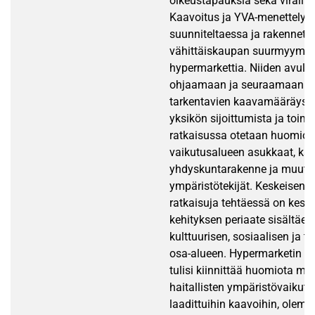
oikeustapauksia sekä virallisl
Kaavoitus ja YVA-menettely o
suunniteltaessa ja rakennett
vähittäiskaupan suurmyymälä
hypermarkettia. Niiden avulla
ohjaamaan ja seuraamaan y
tarkentavien kaavamääräyst
yksikön sijoittumista ja toimin
ratkaisussa otetaan huomio
vaikutusalueen asukkaat, kaup
yhdyskuntarakenne ja muut
ympäristötekijät. Keskeisenä
ratkaisuja tehtäessä on kest
kehityksen periaate sisältäen
kulttuurisen, sosiaalisen ja t
osa-alueen. Hypermarketin va
tulisi kiinnittää huomiota ma
haitallisten ympäristövaikutu
laadittuihin kaavoihin, olem