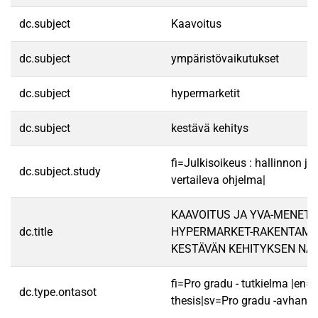
dc.subject
Kaavoitus
dc.subject
ympäristövaikutukset
dc.subject
hypermarketit
dc.subject
kestävä kehitys
fi=Julkisoikeus : hallinnon jur
dc.subject.study
vertaileva ohjelma|
KAAVOITUS JA YVA-MENETT
dc.title
HYPERMARKET-RAKENTAMI
KESTÄVÄN KEHITYKSEN NÄ
fi=Pro gradu - tutkielma |en=
dc.type.ontasot
thesis|sv=Pro gradu -avhandl