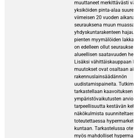
muuttaneet merkittävästi väh
yksiköiden pinta-alaa suure
viimeisen 20 vuoden aikana. 
seurauksena muun muassa
yhdyskuntarakenteen hajautu
pienten myymälöiden lakkaut
on edelleen ollut seurauksen
alueellisen saatavuuden hei
Lisäksi vähittäiskauppaan k
muutokset ovat osaltaan aih
rakennuslainsäädännön
uudistamispaineita. Tutkimu
tarkastellaan kaavoituksen ja
ympäristövaikutusten arvioinn
tarpeellisuutta kestävän kehit
näkökulmista suunniteltaessa
toteutettaessa hypermarkettia
kuntaan. Tarkastelussa otet
myös mahdolliset hypermark