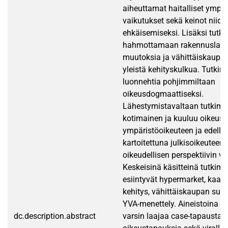
aiheuttamat haitalliset ympär
vaikutukset sekä keinot niide
ehkäisemiseksi. Lisäksi tutki
hahmottamaan rakennuslai
muutoksia ja vähittäiskaupa
yleistä kehityskulkua. Tutki
luonnehtia pohjimmiltaan
oikeusdogmaattiseksi.
Lähestymistavaltaan tutkimu
kotimainen ja kuuluu oikeusa
ympäristöoikeuteen ja edell
kartoitettuna julkisoikeuteen 
oikeudellisen perspektiivin vu
Keskeisinä käsitteinä tutkim
esiintyvät hypermarket, kaavo
kehitys, vähittäiskaupan suu
YVA-menettely. Aineistoina on
dc.description.abstract
varsin laajaa case-tapausta, ki