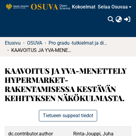
Kokoelmat
Selaa Osuvaa
(c
Etusivu
OSUVA
Pro gradu -tutkielmat ja diplomityöt
KAAVOITUS JA YVA-MENETTELY HYPERMARKET-RAKENTAMISESSA KESTÄVÄN KEHITYKSEN NÄKÖKULMASTA.
KAAVOITUS JA YVA-MENETTELY
HYPERMARKET-
RAKENTAMISESSA KESTÄVÄN
KEHITYKSEN NÄKÖKULMASTA.
Tietueen suppeat tiedot
dc.contributor.author
Rinta-Jouppi, Juha