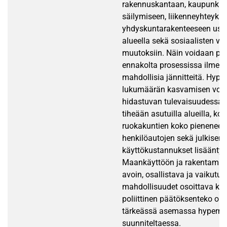
rakennuskantaan, kaupunkik
säilymiseen, liikenneyhteyksii
yhdyskuntarakenteeseen us
alueella sekä sosiaalisten va
muutoksiin. Näin voidaan poi
ennakolta prosessissa ilmen
mahdollisia jännitteitä. Hype
lukumäärän kasvamisen void
hidastuvan tulevaisuudessa 
tiheään asutuilla alueilla, ko
ruokakuntien koko pienenee j
henkilöautojen sekä julkisen 
käyttökustannukset lisääntyvä
Maankäyttöön ja rakentamisee
avoin, osallistava ja vaikutus
mahdollisuudet osoittava kun
poliittinen päätöksenteko on s
tärkeässä asemassa hyperma
suunniteltaessa.