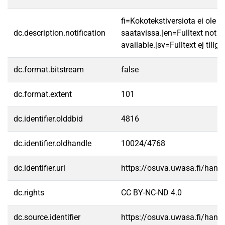
fi=Kokotekstiversiota ei ole
dc.description.notification
saatavissa.|en=Fulltext not
available.|sv=Fulltext ej tillgä
dc.format.bitstream
false
dc.format.extent
101
dc.identifier.olddbid
4816
dc.identifier.oldhandle
10024/4768
dc.identifier.uri
https://osuva.uwasa.fi/han
dc.rights
CC BY-NC-ND 4.0
dc.source.identifier
https://osuva.uwasa.fi/han