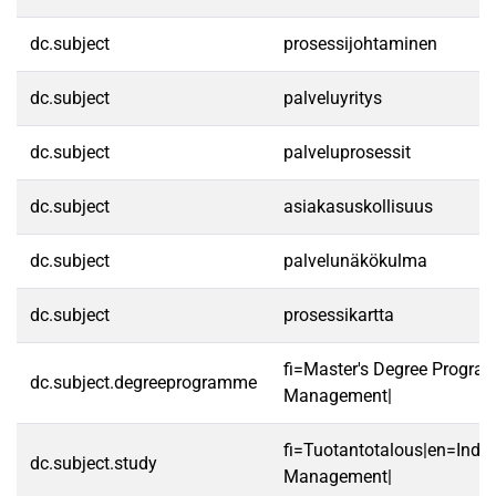
dc.subject
prosessijohtaminen
dc.subject
palveluyritys
dc.subject
palveluprosessit
dc.subject
asiakasuskollisuus
dc.subject
palvelunäkökulma
dc.subject
prosessikartta
fi=Master's Degree Program
dc.subject.degreeprogramme
Management|
fi=Tuotantotalous|en=Indus
dc.subject.study
Management|