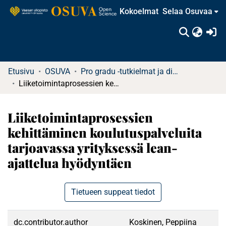
Kokoelmat
Selaa Osuvaa
(c
Etusivu
OSUVA
Pro gradu -tutkielmat ja diplomityöt (rajattu saatavuus)
Liiketoimintaprosessien kehittäminen koulutuspalveluita tarjoavassa yrityksessä lean-ajattelua hyödyntäen
Liiketoimintaprosessien
kehittäminen koulutuspalveluita
tarjoavassa yrityksessä lean-
ajattelua hyödyntäen
Tietueen suppeat tiedot
dc.contributor.author
Koskinen, Peppiina