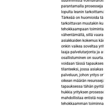
suurimmista voimavaroista.
parantamalla prosesseja ja
lopulta leanin tarkoittamaa
Tärkeää on huomioida täyd
tarkoittavan muutakin kuin
tehokkaampaan toimintaan 
vähentämällä, sillä vaarana
asiakkaiden kokemus kärsii
onkin vaikea soveltaa yrityks
laaja palvelutarjonta ja as
osallistuminen on suurta. T
voidaan tässä tapauksessa
tilanteeksi, jossa asiakas 
palveluun, johon yritys on k
oikean määrän resursseja. 
tapauksessa tähän pyritää
hukkia yrityksen prosessei
mahdollistaa entistä nop
tehokkaamman toiminnan. L