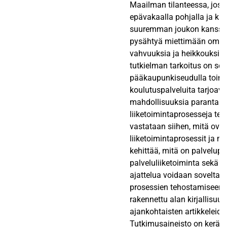
Maailman tilanteessa, joss
epävakaalla pohjalla ja ki
suuremman joukon kanssa,
pysähtyä miettimään oman
vahvuuksia ja heikkouksia
tutkielman tarkoitus on sel
pääkaupunkiseudulla toim
koulutuspalveluita tarjoava
mahdollisuuksia parantaa 
liiketoimintaprosesseja teh
vastataan siihen, mitä ovat
liiketoimintaprosessit ja mi
kehittää, mitä on palvelupr
palveluliiketoiminta sekä m
ajattelua voidaan soveltaa 
prosessien tehostamiseen. 
rakennettu alan kirjallisuud
ajankohtaisten artikkeleide
Tutkimusaineisto on kerätt