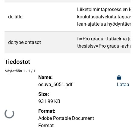
Liiketoimintaprosessien ke
dc.title
koulutuspalveluita tarjoav
lean-ajattelua hyödyntäen
fi=Pro gradu - tutkielma |e
dc.type.ontasot
thesis|sv=Pro gradu -avhan
Tiedostot
Näytetään
1 - 1 / 1
Name:
osuva_6051.pdf
Lataa
Size:
931.99 KB
Format:
Ladataan...
Adobe Portable Document
Format