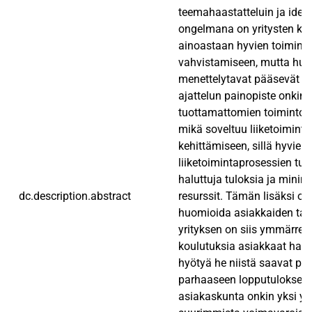
teemahaastatteluin ja idear
ongelmana on yritysten ke
ainoastaan hyvien toimint
vahvistamiseen, mutta huo
menettelytavat pääsevät 
ajattelun painopiste onkin 
tuottamattomien toimintoj
mikä soveltuu liiketoimint
kehittämiseen, sillä hyvien
liiketoimintaprosessien tul
haluttuja tuloksia ja minim
dc.description.abstract
resurssit. Tämän lisäksi on
huomioida asiakkaiden tarp
yrityksen on siis ymmärret
koulutuksia asiakkaat halu
hyötyä he niistä saavat pä
parhaaseen lopputuloksee
asiakaskunta onkin yksi yr