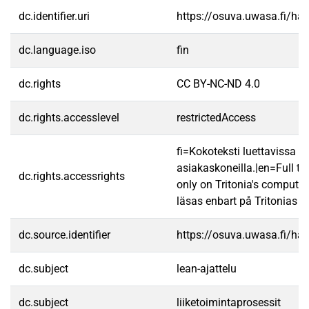
dc.identifier.uri
https://osuva.uwasa.fi/h
dc.language.iso
fin
dc.rights
CC BY-NC-ND 4.0
dc.rights.accesslevel
restrictedAccess
fi=Kokoteksti luettavissa va
asiakaskoneilla.|en=Full te
dc.rights.accessrights
only on Tritonia's computer
läsas enbart på Tritonias da
dc.source.identifier
https://osuva.uwasa.fi/h
dc.subject
lean-ajattelu
dc.subject
liiketoimintaprosessit