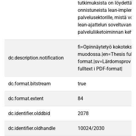
tutkimuksista on löydettäv
onnistuneista lean-implem
palvelusektorille, mistä vo
lean-ajattelun soveltuvan o
palveluliiketoiminnan kehit
fi=Opinnäytetyö kokotekst
muodossa.|en=Thesis fullt
dc.description.notification
format.|sv=Lärdomsprov ti
fulltext i PDF-format|
dc.format.bitstream
true
dc.format.extent
84
dc.identifier.olddbid
2078
dc.identifier.oldhandle
10024/2030