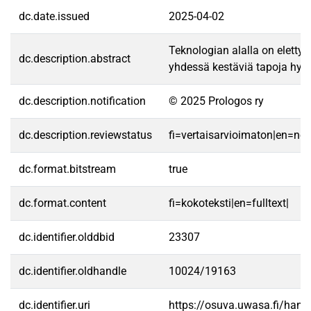
dc.date.issued
2025-04-02
Teknologian alalla on eletty 
dc.description.abstract
yhdessä kestäviä tapoja hyö
dc.description.notification
© 2025 Prologos ry
dc.description.reviewstatus
fi=vertaisarvioimaton|en=no
dc.format.bitstream
true
dc.format.content
fi=kokoteksti|en=fulltext|
dc.identifier.olddbid
23307
dc.identifier.oldhandle
10024/19163
dc.identifier.uri
https://osuva.uwasa.fi/han