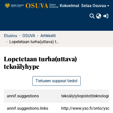
Kokoelmat
Selaa Osuvaa
(c
Etusivu
OSUVA
Artikkelit
Lopetetaan turha(uttava) tekoälyhype
Lopetetaan turha(uttava)
tekoälyhype
Tietueen suppeat tiedot
annif.suggestions
tekoäly|yliopistot|teknologi
annif.suggestions.links
http://www.yso.fi/onto/yso/