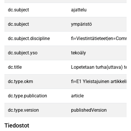
dc.subject
ajattelu
dc.subject
ympäristö
dc.subject.discipline
fi=Viestintätieteet|en=Commu
dc.subject.yso
tekoäly
dc.title
Lopetetaan turha(uttava) te
dc.type.okm
fi=E1 Yleistajuinen artikkeli,
dc.type.publication
article
dc.type.version
publishedVersion
Tiedostot