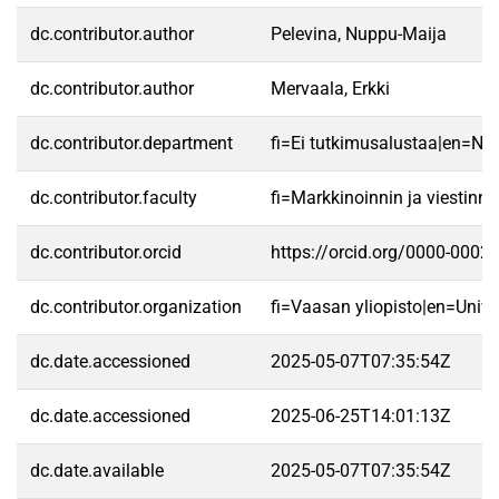
dc.contributor.author
Pelevina, Nuppu-Maija
dc.contributor.author
Mervaala, Erkki
dc.contributor.department
fi=Ei tutkimusalustaa|en=No 
dc.contributor.faculty
fi=Markkinoinnin ja viestin
dc.contributor.orcid
https://orcid.org/0000-0002
dc.contributor.organization
fi=Vaasan yliopisto|en=Unive
dc.date.accessioned
2025-05-07T07:35:54Z
dc.date.accessioned
2025-06-25T14:01:13Z
dc.date.available
2025-05-07T07:35:54Z