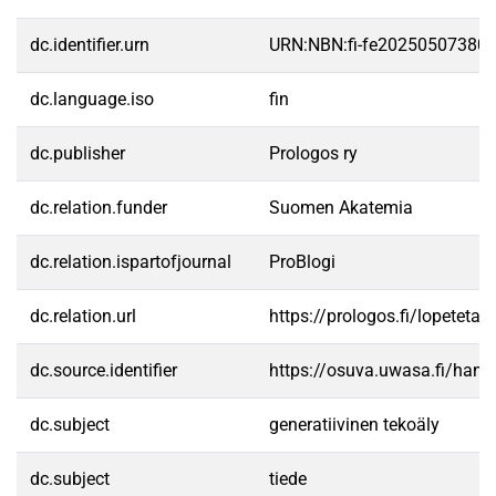
dc.identifier.urn
URN:NBN:fi-fe20250507380
dc.language.iso
fin
dc.publisher
Prologos ry
dc.relation.funder
Suomen Akatemia
dc.relation.ispartofjournal
ProBlogi
dc.relation.url
https://prologos.fi/lopeteta
dc.source.identifier
https://osuva.uwasa.fi/han
dc.subject
generatiivinen tekoäly
dc.subject
tiede