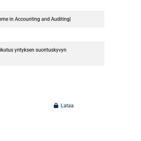
mme in Accounting and Auditing|
ikutus yrityksen suorituskyvyn
Lataa