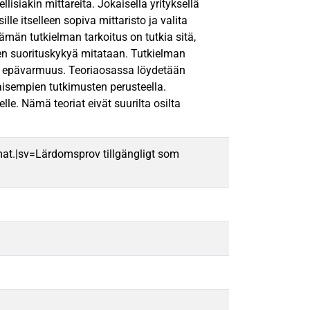
llisiakin mittareita. Jokaisella yrityksellä
lle itselleen sopiva mittaristo ja valita
Tämän tutkielman tarkoitus on tutkia sitä,
ksen suorituskykyä mitataan. Tutkielman
ön epävarmuus. Teoriaosassa löydetään
aisempien tutkimusten perusteella.
lle. Nämä teoriat eivät suurilta osilta
mat.|sv=Lärdomsprov tillgängligt som