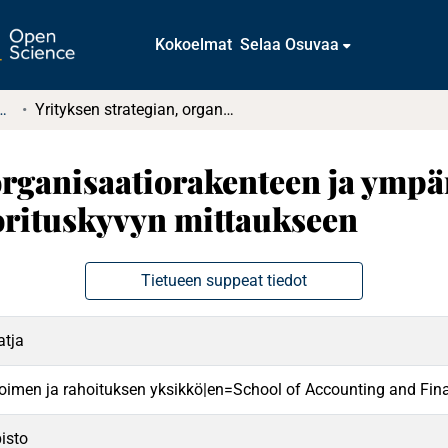
Kokoelmat
Selaa Osuvaa
t ja diplomityöt (rajattu saatavuus)
Yrityksen strategian, organisaatiorakenteen ja ympäristön epävarmuuden vaikutus yrityksen suorituskyvyn mittaukseen
 organisaatiorakenteen ja ym
orituskyvyn mittaukseen
Tietueen suppeat tiedot
atja
oimen ja rahoituksen yksikkö|en=School of Accounting and Fin
isto