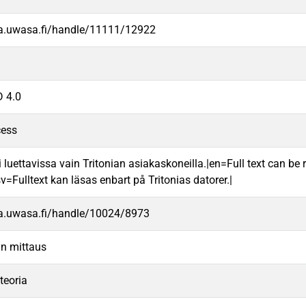
va.uwasa.fi/handle/11111/12922
 4.0
cess
 luettavissa vain Tritonian asiakaskoneilla.|en=Full text can be r
v=Fulltext kan läsas enbart på Tritonias datorer.|
va.uwasa.fi/handle/10024/8973
yn mittaus
teoria