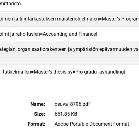
mittaristo
oimen ja tilintarkastuksen maisteriohjelma|en=Master's Progra
oimi ja rahoitus|en=Accounting and Finance|
rategian, organisaatiorakenteen ja ympäristön epävarmuuden va
 - tutkielma |en=Master's thesis|sv=Pro gradu -avhandling|
Name:
osuva_8796.pdf
Size:
651.85 KB
Format:
Adobe Portable Document Format