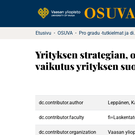
Etusivu
OSUVA
Pro gradu -tutkielma
Yrityksen strategian,
vaikutus yrityksen su
dc.contributor.author
Leppänen, K
dc.contributor.faculty
fi=Laskentat
dc.contributor.organization
Vaasan yliop