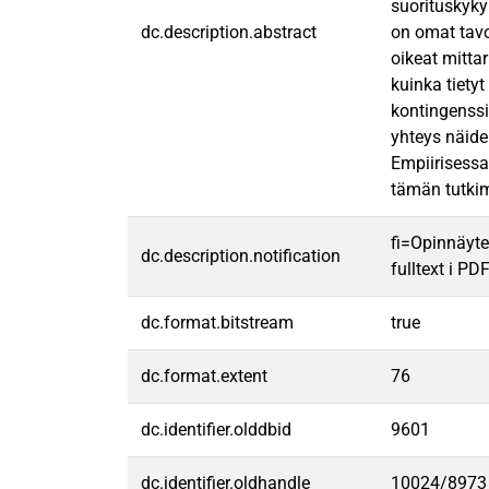
suorituskykym
dc.description.abstract
on omat tavoi
oikeat mittar
kuinka tietyt
kontingenssi
yhteys näide
Empiirisessa 
tämän tutkim
fi=Opinnäyte
dc.description.notification
fulltext i PD
dc.format.bitstream
true
dc.format.extent
76
dc.identifier.olddbid
9601
dc.identifier.oldhandle
10024/8973