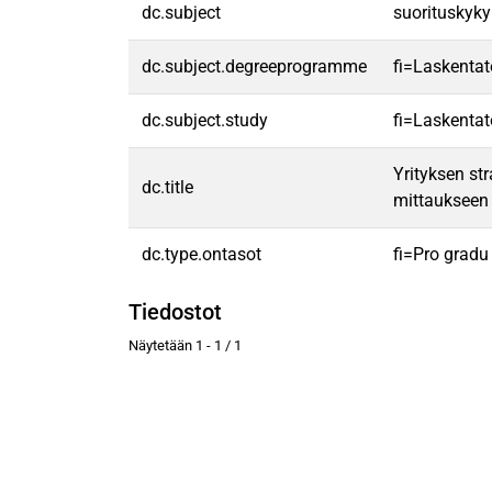
dc.subject
suorituskyky
dc.subject.degreeprogramme
fi=Laskentat
dc.subject.study
fi=Laskentat
Yrityksen st
dc.title
mittaukseen
dc.type.ontasot
fi=Pro gradu
Tiedostot
Näytetään
1 - 1 / 1