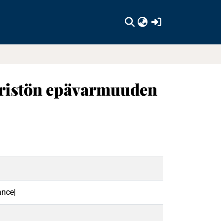
(current)
päristön epävarmuuden
ance|