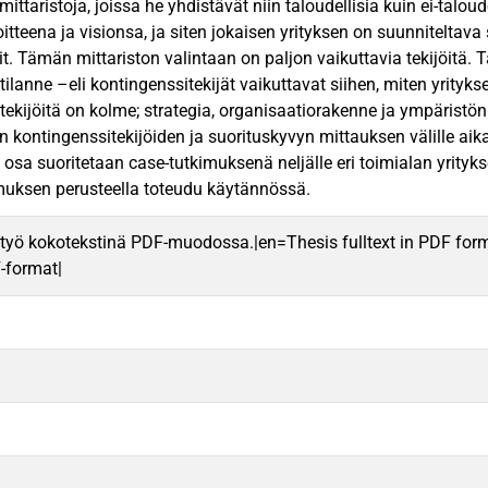
ittaristoja, joissa he yhdistävät niin taloudellisia kuin ei-taloude
tteena ja visionsa, ja siten jokaisen yrityksen on suunniteltava si
it. Tämän mittariston valintaan on paljon vaikuttavia tekijöitä. 
 tilanne –eli kontingenssitekijät vaikuttavat siihen, miten yrity
tekijöitä on kolme; strategia, organisaatiorakenne ja ympärist
n kontingenssitekijöiden ja suorituskyvyn mittauksen välille aik
osa suoritetaan case-tutkimuksenä neljälle eri toimialan yritykse
uksen perusteella toteudu käytännössä.
työ kokotekstinä PDF-muodossa.|en=Thesis fulltext in PDF for
F-format|