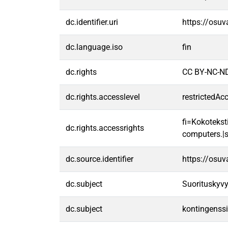
dc.identifier.uri
https://osu
dc.language.iso
fin
dc.rights
CC BY-NC-ND
dc.rights.accesslevel
restrictedAc
fi=Kokoteksti
dc.rights.accessrights
computers.|s
dc.source.identifier
https://osu
dc.subject
Suorituskyv
dc.subject
kontingenssi