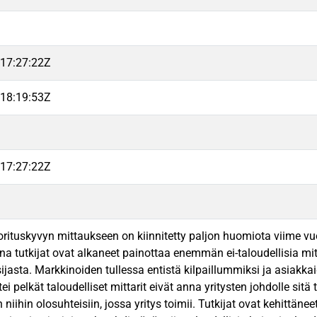
17:27:22Z
18:19:53Z
17:27:22Z
orituskyvyn mittaukseen on kiinnitetty paljon huomiota viime vuos
na tutkijat ovat alkaneet painottaa enemmän ei-taloudellisia mi
ijasta. Markkinoiden tullessa entistä kilpaillummiksi ja asiakka
tei pelkät taloudelliset mittarit eivät anna yritysten johdolle sitä t
niihin olosuhteisiin, jossa yritys toimii. Tutkijat ovat kehittän