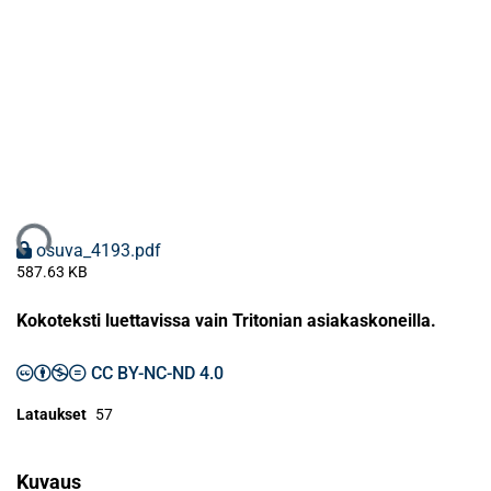
ataan...
osuva_4193.pdf
587.63 KB
Kokoteksti luettavissa vain Tritonian asiakaskoneilla.
CC BY-NC-ND 4.0
Lataukset
57
Kuvaus