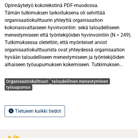
Opinnäytetyö kokotekstinä PDF-muodossa.
Tämän tutkimuksen tarkoituksena oli selvittää
organisaatiokulttuurin yhteyttä organisaation
kokonaisvaltaiseen hyvinvointiin: sekä taloudelliseen
menestymiseen että työntekijöiden hyvinvointiin (N = 249).
Tutkimuksessa oletettiin, että myönteiset arviot
organisaatiokulttuurista ovat yhteydessä organisaation
hyvään taloudelliseen menestymiseen ja työntekijöiden
alhaiseen työuupumuksen kokemiseen. Tutkimuksen
teoreettisena viitekehyksenä hyödynnettiin Burke-Litwinin
Avainsanat
organisaatiomallia.
Organisaatiokulttuuri
taloudellinen menestyminen
työuupumus
Tutkimuksessa havaittiin, että esimiehet arvioivat
myönteisemmin useita organisaatiokulttuurin dimensioita
(mm. johtaminen, innovatiivisuus, suoriutuminen,
Tietueen kaikki tiedot
suunnitelmallisuus, viestintä, kulttuurin humanistisuus,
yksilön kehittymismahdollisuudet, sosialisaatio) sekä
kokivat vähemmän työuupumuksen oireita kuin työntekijät