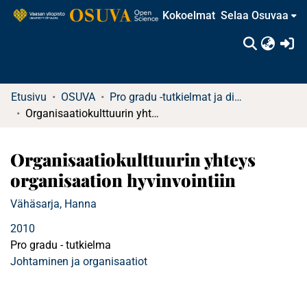
Kokoelmat
Selaa Osuvaa
(c
Etusivu
OSUVA
Pro gradu -tutkielmat ja diplomityöt (rajattu saatavuus)
Organisaatiokulttuurin yhteys organisaation hyvinvointiin
Organisaatiokulttuurin yhteys
organisaation hyvinvointiin
Vähäsarja, Hanna
2010
Pro gradu - tutkielma
Johtaminen ja organisaatiot