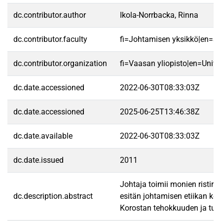
dc.contributor.author
Ikola-Norrbacka, Rinna
dc.contributor.faculty
fi=Johtamisen yksikkö|en=S
dc.contributor.organization
fi=Vaasan yliopisto|en=Unive
dc.date.accessioned
2022-06-30T08:33:03Z
dc.date.accessioned
2025-06-25T13:46:38Z
dc.date.available
2022-06-30T08:33:03Z
dc.date.issued
2011
Johtaja toimii monien ristiri
dc.description.abstract
esitän johtamisen etiikan ke
Korostan tehokkuuden ja tulok