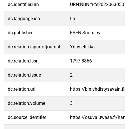
dc.identifier.urn
URN:NBN:fi-fe20220630507
dc.language.iso
fin
dc.publisher
EBEN Suomi ry
dc.relation.ispartofjournal
Yritysetiikka
dc.relation.issn
1797-8866
dc.relation.issue
2
dc.relation.url
https://bin.yhdistysavain.f
dc.relation.volume
3
dc.source.identifier
https://osuva.uwasa.fi/han