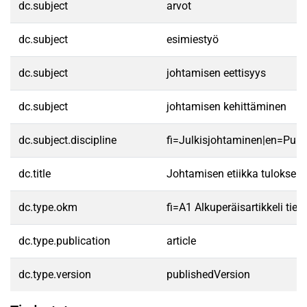
dc.subject
arvot
dc.subject
esimiestyö
dc.subject
johtamisen eettisyys
dc.subject
johtamisen kehittäminen
dc.subject.discipline
fi=Julkisjohtaminen|en=Pub
dc.title
Johtamisen etiikka tuloksell
dc.type.okm
fi=A1 Alkuperäisartikkeli tiet
dc.type.publication
article
dc.type.version
publishedVersion