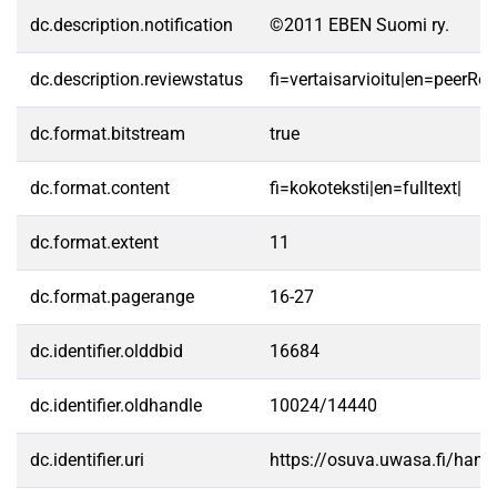
dc.description.notification
©2011 EBEN Suomi ry.
dc.description.reviewstatus
fi=vertaisarvioitu|en=peerRe
dc.format.bitstream
true
dc.format.content
fi=kokoteksti|en=fulltext|
dc.format.extent
11
dc.format.pagerange
16-27
dc.identifier.olddbid
16684
dc.identifier.oldhandle
10024/14440
dc.identifier.uri
https://osuva.uwasa.fi/han