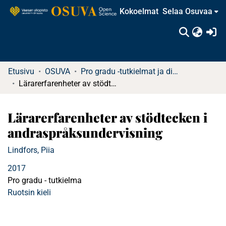
Kokoelmat
Selaa Osuvaa
(c
Etusivu
OSUVA
Pro gradu -tutkielmat ja diplomityöt
Lärarerfarenheter av stödtecken i andraspråksundervisning
Lärarerfarenheter av stödtecken i
andraspråksundervisning
Lindfors, Piia
2017
Pro gradu - tutkielma
Ruotsin kieli