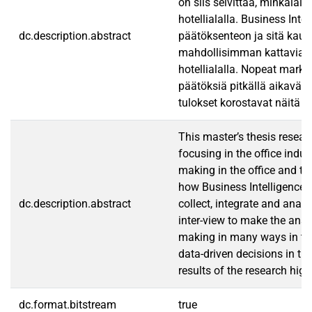
on siis selvittää, minkälais
hotellialalla. Business Int
dc.description.abstract
päätöksenteon ja sitä kautta
mahdollisimman kattavia ja 
hotellialalla. Nopeat markk
päätöksiä pitkällä aikaväl
tulokset korostavat näitä m
This master’s thesis resear
focusing in the office indus
making in the office and the
how Business Intelligence s
dc.description.abstract
collect, integrate and anal
inter-view to make the answ
making in many ways in the 
data-driven decisions in th
results of the research high
dc.format.bitstream
true