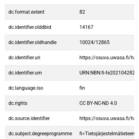
dc.format.extent
82
dc.identifier.olddbid
14167
dc.identifier.oldhandle
10024/12865
dc.identifier.uri
https://osuva.uwasa.fi/h
dc.identifier.urn
URN:NBN:fi-fe2021042827
dc.language.iso
fin
dc.rights
CC BY-NC-ND 4.0
dc.source.identifier
https://osuva.uwasa.fi/h
dc.subject.degreeprogramme
fi=Tietojärjestelmätieteen