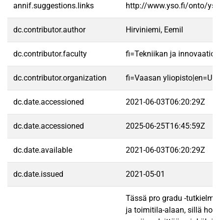
annif.suggestions.links
http://www.yso.fi/onto/ys
dc.contributor.author
Hirviniemi, Eemil
dc.contributor.faculty
fi=Tekniikan ja innovaatio
dc.contributor.organization
fi=Vaasan yliopisto|en=Uni
dc.date.accessioned
2021-06-03T06:20:29Z
dc.date.accessioned
2025-06-25T16:45:59Z
dc.date.available
2021-06-03T06:20:29Z
dc.date.issued
2021-05-01
Tässä pro gradu -tutkielmass
ja toimitila-alaan, sillä h