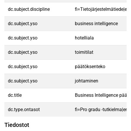
dc.subject.discipline
fi=Tietojärjestelmätiede|e
dc.subject.yso
business intelligence
dc.subject.yso
hotelliala
dc.subject.yso
toimitilat
dc.subject.yso
päätöksenteko
dc.subject.yso
johtaminen
dc.title
Business Intelligence päätök
dc.type.ontasot
fi=Pro gradu -tutkielma|en
Tiedostot