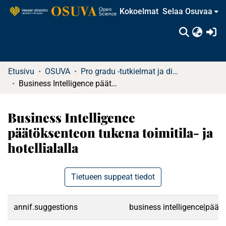
Kokoelmat
Selaa Osuvaa
(c
Etusivu
OSUVA
Pro gradu -tutkielmat ja diplomityöt
Business Intelligence päätöksenteon tukena toimitila- ja hotellialalla
Business Intelligence
päätöksenteon tukena toimitila- ja
hotellialalla
Tietueen suppeat tiedot
annif.suggestions
business intelligence|päätö